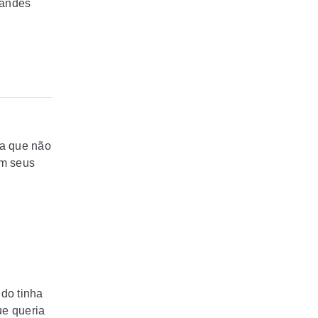
randes
ha que não
om seus
ndo tinha
ue queria