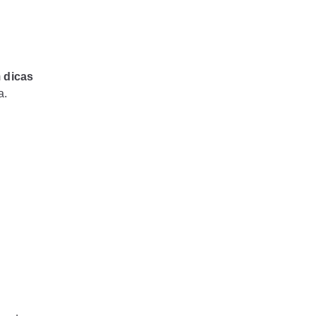
m
dicas
a.