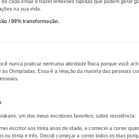
o de cada email é trazer reflexões rápidas que podem gerar g
ações na sua vida.
xão / 99% transformação.
ocê nunca praticar nenhuma atividade física porque você ac
r às Olimpíadas. Essa é a relação da maioria das pessoas c
pessoais.

rakami, um dos meus escritores favoritos, sobre resistência:
nei escritor aos trinta anos de idade, e comecei a correr qua
ois ou trinta e três. Decidi começar a correr todos os dias porq