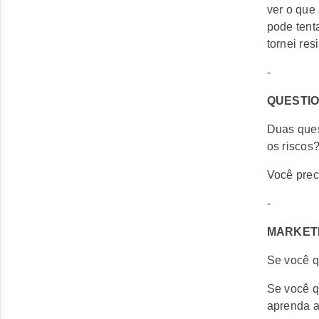
ver o que
pode tent
tornei res
-
QUESTIO
Duas ques
os riscos
Você prec
-
MARKETI
Se você q
Se você q
aprenda a