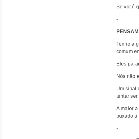
Se você qu
-
PENSAM
Tenho alg
comum ent
Eles para
Nós não e
Um sinal 
tentar se
A maioria
puxado a v
-