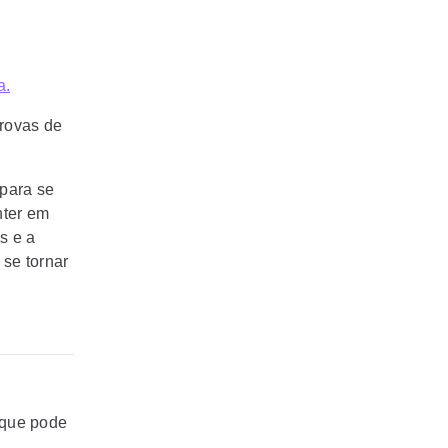
a.
provas de
para se
nter em
s e a
 se tornar
 que pode