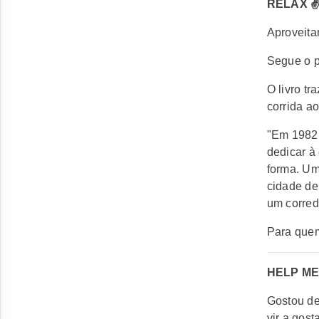
RELAX ✌
Aproveita
Segue o pr
O livro t
corrida a
"Em 1982,
dedicar à
forma. Um 
cidade de
um corred
Para quem 
HELP ME
Gostou de
vir a gos