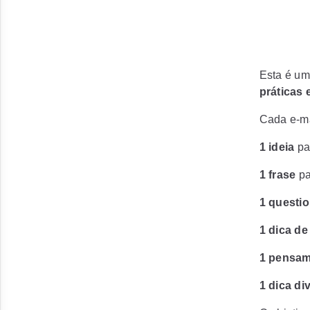
Esta é um
práticas
Cada e-mai
1 ideia
pa
1 frase
pa
1 questi
1 dica d
1 pensam
1 dica di