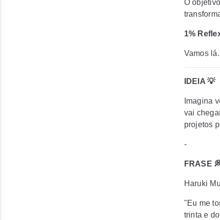
O objetiv
transform
1% Refle
Vamos lá.
IDEIA 💡
Imagina v
vai chega
projetos 
-
FRASE 
Haruki Mu
"Eu me tor
trinta e d