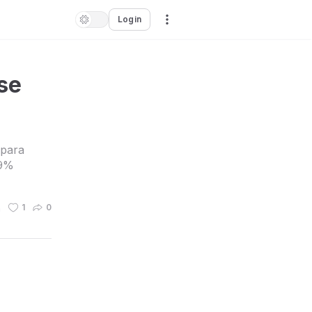
Login
se
 para
99%
n
1
0