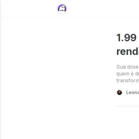
1.99
rend
Sua dose 
quem é do
transfor
Leona