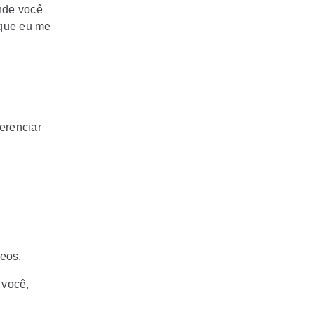
onde você
rque eu me
erenciar
eos.
 você,