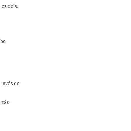
 os dois.
ebo
 invés de
e mão