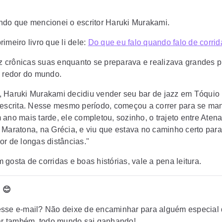
️
ndo que mencionei o escritor Haruki Murakami.
imeiro livro que li dele:
Do que eu falo quando falo de corrid
raz crônicas suas enquanto se preparava e realizava grandes 
o redor do mundo.
 Haruki Murakami decidiu vender seu bar de jazz em Tóquio 
 escrita. Nesse mesmo período, começou a correr para se ma
ano mais tarde, ele completou, sozinho, o trajeto entre Atena
 Maratona, na Grécia, e viu que estava no caminho certo para
or de longas distâncias."
gosta de corridas e boas histórias, vale a pena leitura.
 😊
sse e-mail? Não deixe de encaminhar para alguém especial
tar também, todo mundo sai ganhando!