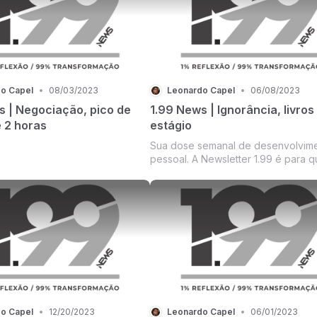
o Capel
•
08/03/2023
Leonardo Capel
•
06/08/2023
s | Negociação, pico de
1.99 News | Ignorância, livros
e 2 horas
estágio
Sua dose semanal de desenvolvim
pessoal. A Newsletter 1.99 é para quem é
dono da sua história e sabe que p
mais. 1% Reflexão / 99% transform
o Capel
•
12/20/2023
Leonardo Capel
•
06/01/2023