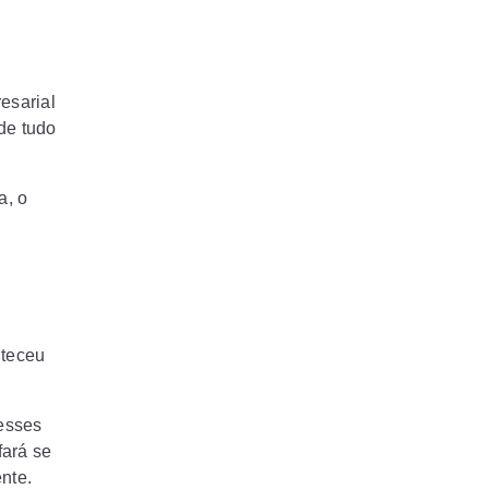
esarial
de tudo
a, o
nteceu
esses
fará se
nte.