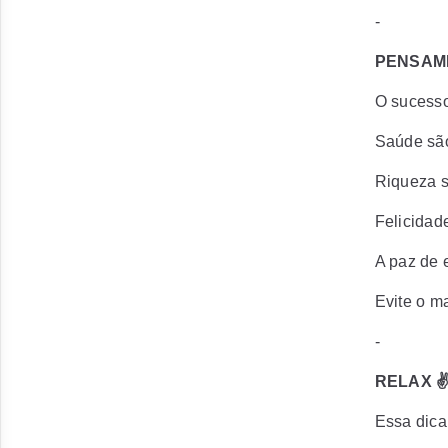
-
PENSAM
O sucesso
Saúde são
Riqueza s
Felicidad
A paz de 
Evite o m
-
RELAX ✌
Essa dica 