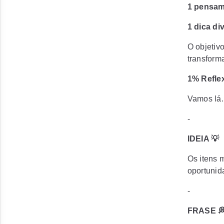
1 pensam
1 dica di
O objetiv
transform
1% Refle
Vamos lá.
-
IDEIA 💡
Os itens 
oportunid
-
FRASE 