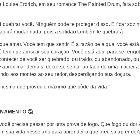
ra Louise Erdrich, em seu romance The Painted Drum, fala sob
ai quebrar você. Ninguém pode te proteger disso. E ficar sozi
o irá mudar nada, pois a solidão também te quebrará.
que amar. Você tem que sentir. É a razão pela qual você está
ê tem que arriscar seu coração. Você está aqui para ser engol
ontecer de você ser quebrado, ou traído, ou abandonado, ou 
e aproximar demais, deixe-se sentar ao lado de uma macieira
ndo aos montes ao seu redor, desperdiçando sua doçura.
 mesmo que provou o máximo que pôde da vida."
NAMENTO 🤔
você precisa passar por uma prova de fogo. Que fogo ou dor
em sua vida nesse ano para aprender o que precisa aprender