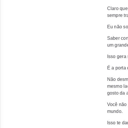
Claro que
sempre tr
Eu não so
Saber con
um grande
Isso gera
É a porta
Não desme
mesmo lad
gosto da 
Você não 
mundo.
Isso te d