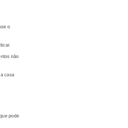
sse o
icar.
entos não
 a casa
 que pode