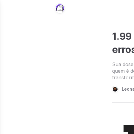
1.99
erro
Sua dose 
quem é do
transfor
Leona