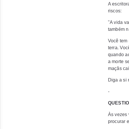
A escrito
riscos:
"A vida v
também nã
Você tem 
terra. Voc
quando ac
a morte s
maçãs cai
Diga a si
-
QUESTIO
Às vezes 
procurar 