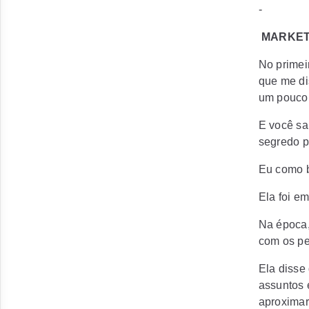
-
MARKETI
No primei
que me di
um pouco,
E você sa
segredo p
Eu como b
Ela foi e
Na época,
com os pe
Ela disse
assuntos e
aproximar