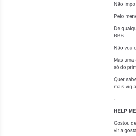
Não impor
Pelo meno
De qualqu
BBB.
Não vou c
Mas uma c
só do pri
Quer sabe
mais vigia
-
HELP ME
Gostou de
vir a gos