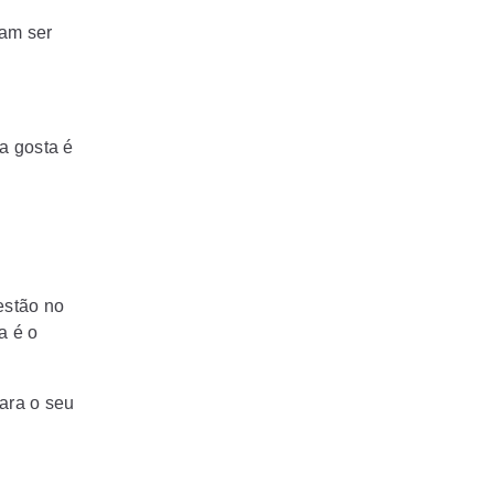
sam ser
a gosta é
estão no
a é o
para o seu