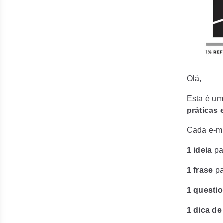
Olá,
Esta é um
práticas
Cada e-mai
1 ideia
pa
1 frase
pa
1 questi
1 dica d