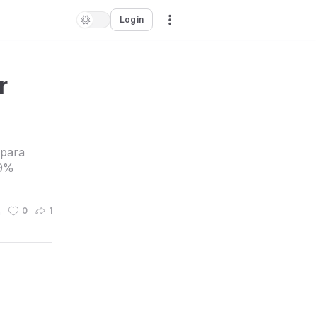
Login
r
 para
99%
n
0
1