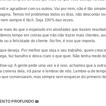
entil e agradável com os outros. Vai por mim, não é tão simpl
magina. Temos mil problemas todos os dias, não descontar no
l, nem sempre é fácil. Seja 100% das vezes.
ue mais do que o esperado em atividades que trazem resultad
demos tempo em coisas que não irão trazer mais clientes, au
o ou a felicidade do cliente. No fim, é isso que importa.
 que deseja. Por melhor que seja o seu trabalho, quem cresc
ega, faz barulho e deixa claro o que quer. Não tenha medo de
ollow-up. A gente pede uma vez e é isso, achamos que a outr
a correria dela, irá parar e lembrar de nós. Lembre-a de tem
 que conversaram, mas sempre sem esquecer do primeiro it
ENTO PROFUNDO 📖