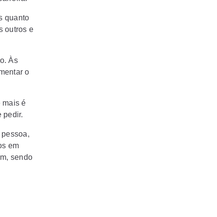
es quanto
s outros e
o. Às
mentar o
e mais é
 pedir.
a pessoa,
pos em
em, sendo