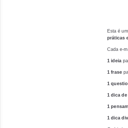
Esta é um
práticas
Cada e-mai
1 ideia
pa
1 frase
pa
1 questi
1 dica d
1 pensam
1 dica di