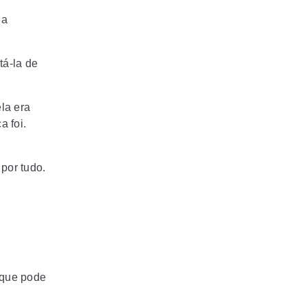
 a
tá-la de
la era
a foi.
por tudo.
 que pode