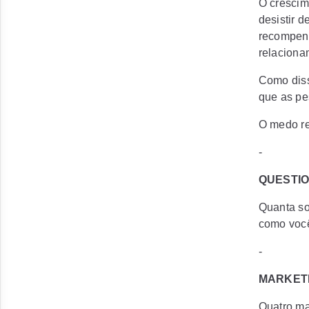
O crescim
desistir d
recompens
relaciona
Como diss
que as pe
O medo re
-
QUESTIO
Quanta so
como você
-
MARKETI
Quatro ma