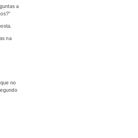
rguntas a
nos?”
osta.
as na
 que no
 segundo