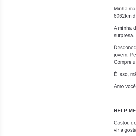
Minha mãe
8062km de
A minha d
surpresa.
Desconect
jovem. Pe
Compre um
É isso, m
Amo você
-
HELP ME
Gostou de
vir a gos