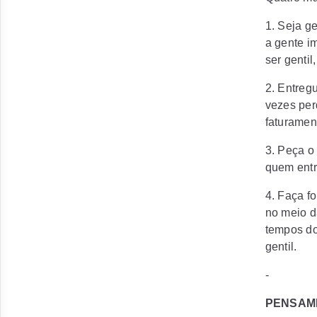
1. Seja g
a gente i
ser genti
2. Entreg
vezes per
faturament
3. Peça o
quem entr
4. Faça f
no meio d
tempos do
gentil.
-
PENSAM