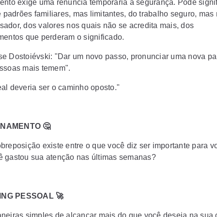
ento exige uma renúncia temporária à segurança. Pode signif
e padrões familiares, mas limitantes, do trabalho seguro, mas
ador, dos valores nos quais não se acredita mais, dos
mentos que perderam o significado.
e Dostoiévski: "Dar um novo passo, pronunciar uma nova pal
ssoas mais temem".
al deveria ser o caminho oposto."
NAMENTO 🤔
breposição existe entre o que você diz ser importante para v
 gastou sua atenção nas últimas semanas?
NG PESSOAL 🚀
neiras simples de alcançar mais do que você deseja na sua c