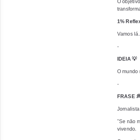
O objetiv
transform
1% Refle
Vamos lá.
-
IDEIA 💡
O mundo r
-
FRASE 
Jornalista
"Se não m
vivendo.