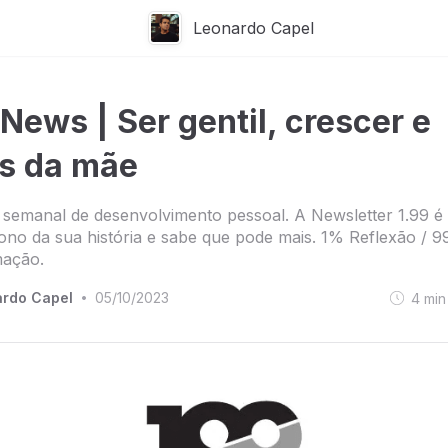
Leonardo Capel
 News | Ser gentil, crescer e
os da mãe
semanal de desenvolvimento pessoal. A Newsletter 1.99 é
no da sua história e sabe que pode mais. 1% Reflexão / 
mação.
rdo Capel
05/10/2023
4
min
•