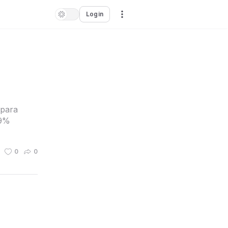
Login
 para
99%
0
0