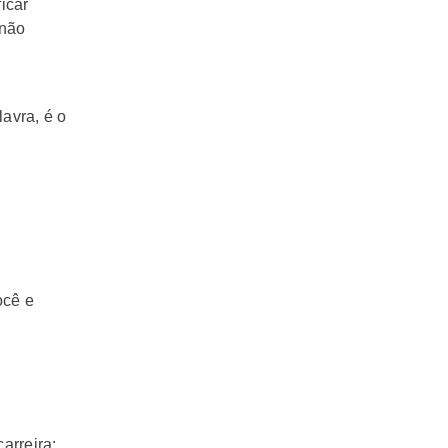
icar
 não
avra, é o
ocê e
arreira: