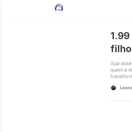
1.99
filh
Sua dose 
quem é do
transfor
Leona