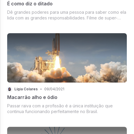
É como diz o ditado
Dê grandes poderes para uma pessoa para saber como ela
lida com as grandes responsabilidades. Filme de super-
herói já se prova ficção quando uma pessoa se
responsabiliza pelos seus poderes, né? Já a realidade
chega de voadora no peito dizendo...
Lígia Colares
•
09/04/2021
Macarrão alho e ódio
Passar raiva com a profissão é a única instituição que
continua funcionando perfeitamente no Brasil.