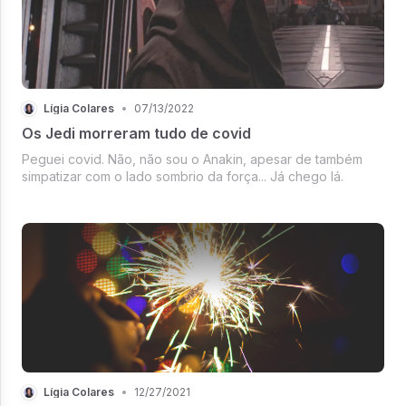
Lígia Colares
•
07/13/2022
Os Jedi morreram tudo de covid
Peguei covid. Não, não sou o Anakin, apesar de também
simpatizar com o lado sombrio da força... Já chego lá.
Lígia Colares
•
12/27/2021