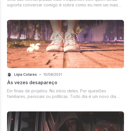
suporta conversar comigo é sobre como eu nem sei mais
ler. Livros são essa coisa bonita e cara que compõem
decoração. Fico encarando a estante física e virtual - oi,
#FicaEmCasa -, só pensa...
Lígia Colares
•
10/08/2021
Às vezes desapareço
Em finais de projetos. No início deles. Por questões
familiares, pessoais ou políticas. Todo dia é um novo dia
para desaparecer sem dar notícias.