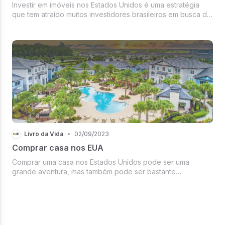
Investir em imóveis nos Estados Unidos é uma estratégia
que tem atraído muitos investidores brasileiros em busca de
alternativas para aplicar seu dinheiro de forma segura e
rentável. O mercado imobiliário americano é considerado
estável e o s...
Livro da Vida
•
02/09/2023
Comprar casa nos EUA
Comprar uma casa nos Estados Unidos pode ser uma
grande aventura, mas também pode ser bastante
desafiador, especialmente se você não estiver familiarizado
com o processo. É por isso que muitas pessoas decidem
buscar a ajuda de uma imobiliária...