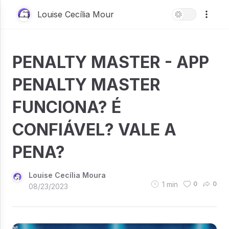
Louise Cecília Mour
PENALTY MASTER - APP
PENALTY MASTER
FUNCIONA? É
CONFIÁVEL? VALE A
PENA?
Louise Cecília Moura
1
min
0
0
08/23/2023