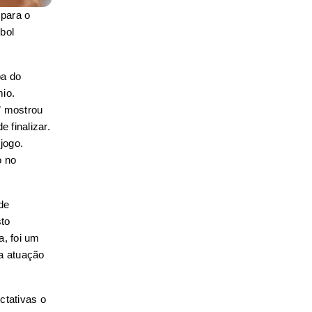
para o 
ol 
a do 
o. 
 mostrou 
finalizar. 
ogo. 
 no 
e 
to 
, foi um 
a atuação 
tativas o 