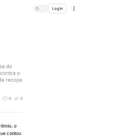
Login
isa do
 contra o
 da recopa
0
0
êmio, o 
ue contou 