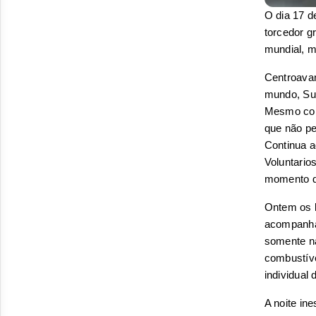
O dia 17 de
torcedor g
mundial, ma
Centroavan
mundo, Suá
Mesmo com 
que não per
Continua ag
Voluntarios
momento d
Ontem os b
acompanhar
somente na
combustíve
individual 
A noite in