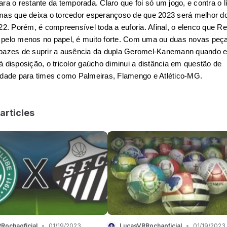
ra o restante da temporada. Claro que foi só um jogo, e contra o li
mas que deixa o torcedor esperançoso de que 2023 será melhor do
022. Porém, é compreensível toda a euforia. Afinal, o elenco que Re
pelo menos no papel, é muito forte. Com uma ou duas novas peça
pazes de suprir a ausência da dupla Geromel-Kanemann quando e
à disposição, o tricolor gaúcho diminui a distância em questão de 
idade para times como Palmeiras, Flamengo e Atlético-MG. 
articles
Rochaoficial
•
01/19/2023
LucasVRRochaoficial
•
01/19/2023