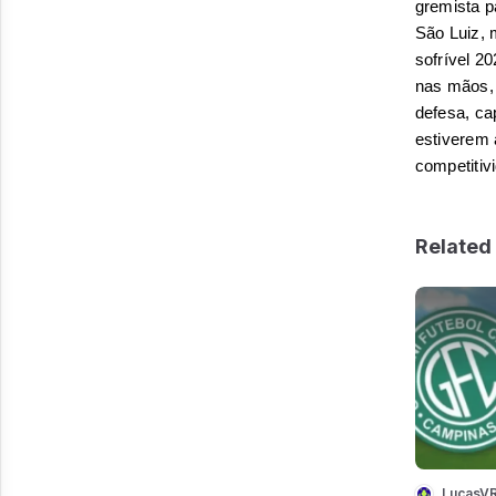
gremista pa
São Luiz, 
sofrível 2
nas mãos, 
defesa, ca
estiverem 
competitiv
Related 
LucasVR