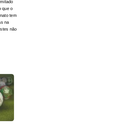
mitado 
 que o 
nato tem 
s na 
stes não 