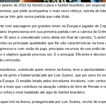
 janeiro de 2023 foi histórico para o futebol brasileiro, em especial 
remista, que pôde acompanhar o mais novo reforço, estrela do futeb
rcar três gols numa partida que valia título. 
te com passagens por grandes times na Europa e jogador de Cop
rez impressionou em sua primeira partida com a camisa do Grêmi
35 anos e considerado como atleta em final de carreira, “Luisito”
deu as principais qualidades que lhe são características na hora de 
ressivo e com visão de jogo, principais recursos do seu estilo de j
o e objetivo quando precisou ser. E o principal. Eficiente e decisivo
a conclusão. 
rasileiros, sobretudo quem esteve na Arena, teve a oportunidade d
 de perto o futebol praticado por Luis Suárez, que por anos foi vis
 Europa. O estádio lotado pelos torcedores tricolores, com certeza
l a mais que contribuiu na atuação coletiva do time de Renato e n
do reforço mais badalado até aqui do futebol brasileiro. 
esquecível na Arena, protagonizada por Luis Suárez, enche de expec