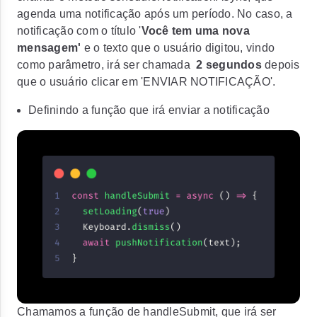
agenda uma notificação após um período. No caso, a
notificação com o título '
Você tem uma nova
mensagem'
e o texto que o usuário digitou, vindo
como parâmetro, irá ser chamada
2 segundos
depois
que o usuário clicar em 'ENVIAR NOTIFICAÇÃO'.
Definindo a função que irá enviar a notificação
Chamamos a função de
handleSubmit
, que irá ser