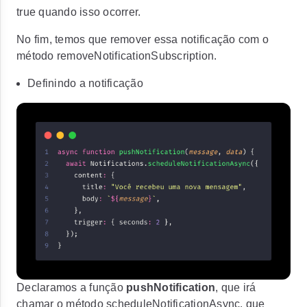
true quando isso ocorrer.
No fim, temos que remover essa notificação com o
método
removeNotificationSubscription.
Definindo a notificação
Declaramos a função
pushNotification
, que irá
chamar o método
scheduleNotificationAsync
, que