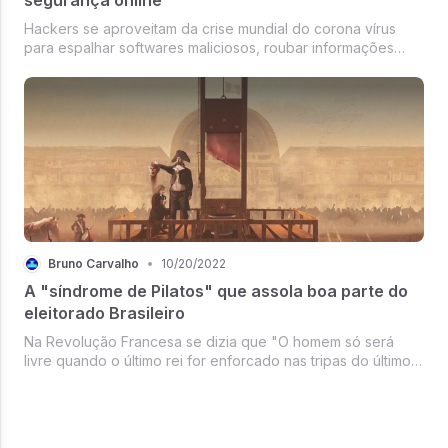
Hackers se aproveitam da crise mundial do corona vírus
para espalhar softwares maliciosos, roubar informações
pessoais, interromper operações, semear dúvidas e ganhar
dinheiro rapidamente.
Bruno Carvalho
•
10/20/2022
A "síndrome de Pilatos" que assola boa parte do
eleitorado Brasileiro
Na Revolução Francesa se dizia que "O homem só será
livre quando o último rei for enforcado nas tripas do último
padre". Ela foi capaz de assassinar desde freiras carmelitas
até cientistas como Antoine Lavoisier, considerado o pai da
química ...