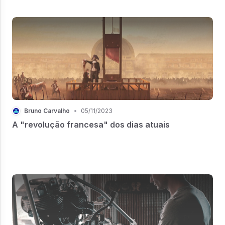
humana para a “frente” será diferente do que a trouxe até
aqui.
Bruno Carvalho
•
05/11/2023
A "revolução francesa" dos dias atuais