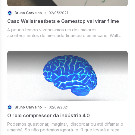
Bruno Carvalho
•
02/05/2021
Caso Wallstreetbets e Gamestop vai virar filme
A pouco tempo vivenciamos um dos maiores
acontecimentos do mercado financeiro americano. Wall
Street foi abalado por um grupo de investidores que se
reuniram através do Reddit. O caso da WallStreetBets atraiu
atenção do mundo todo apesar das ...
Bruno Carvalho
•
02/09/2021
O rolo compressor da indústria 4.0
Podemos questionar, imaginar, discordar ou até difamar o
amanhã. Só não podemos ignorá-lo. 0 que levará a raça