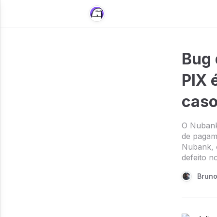
Bug 
PIX 
cas
O Nubank 
de pagam
Nubank, 
defeito no
Bruno