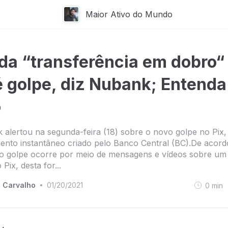
Maior Ativo do Mundo
da “transferência em dobro“
é golpe, diz Nubank; Entenda
o
alertou na segunda-feira (18) sobre o novo golpe no Pix,
ento instantâneo criado pelo Banco Central (BC).De acor
o golpe ocorre por meio de mensagens e vídeos sobre um
 Pix, desta for...
 Carvalho
01/20/2021
0
min
•