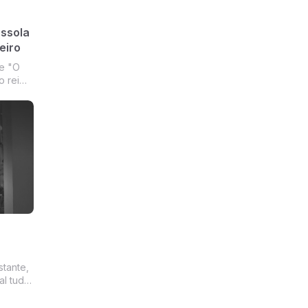
assola
eiro
e "O
o rei
padre".
reiras
ine
ica ...
tante,
al tudo
ias de
go