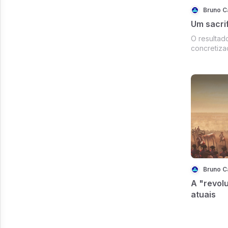
Bruno C
Um sacrif
O resultad
concretiza
Bruno C
A "revol
atuais