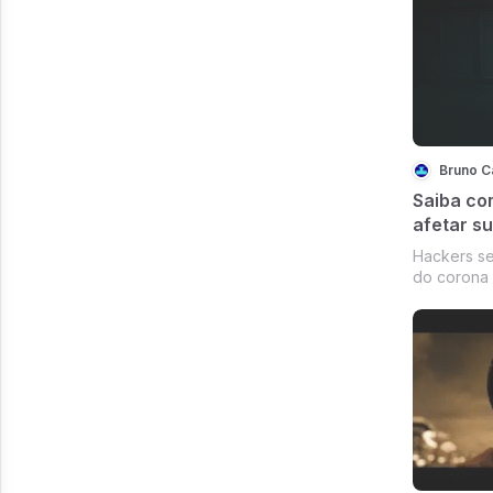
Bruno C
Saiba co
afetar s
Hackers se
do corona 
maliciosos
interrompe
ganhar din