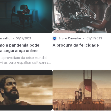
arvalho
•
01/17/2021
Bruno Carvalho
•
05/11/2023
mo a pandemia pode
A procura da felicidade
ua segurança online
 aproveitam da crise mundial
vírus para espalhar softwares
, roubar informações pessoais,
r operações, semear dúvidas e
heiro rapidamente.