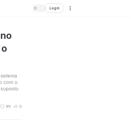
Login
 no
 o
 sistema
do com o
 suposto
89
0