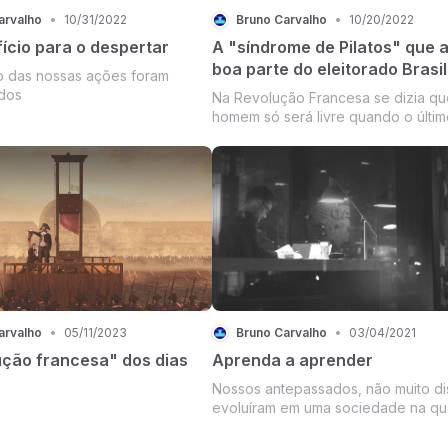
arvalho
•
10/31/2022
Bruno Carvalho
•
10/20/2022
ício para o despertar
A "síndrome de Pilatos" que 
boa parte do eleitorado Brasil
o das nossas ações foram
dos
Na Revolução Francesa se dizia qu
homem só será livre quando o últim
for enforcado nas tripas do último 
Ela foi capaz de assassinar desde f
carmelitas até cientistas como Anto
Lavoisier, considerado o pai da quím
arvalho
•
05/11/2023
Bruno Carvalho
•
03/04/2021
ução francesa" dos dias
Aprenda a aprender
Nossos antepassados, não muito dis
evoluíram em uma sociedade na qu
o que os afetava estava a alguns d
caminhada ou de navegação. Se al