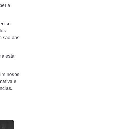
ber a
eciso
les
s são das
na está,
riminosos
mativa e
ências.