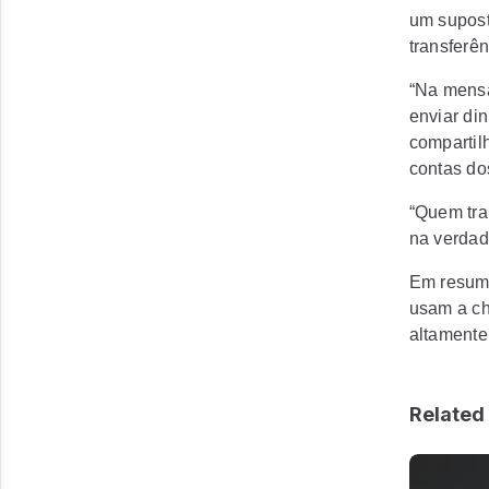
um supost
transferê
“Na mensa
enviar di
compartil
contas do
“Quem tran
na verdad
Em resumo
usam a ch
altamente
Related 