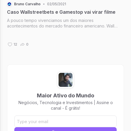
Bruno Carvalho
•
02/05/2021
Caso Wallstreetbets e Gamestop vai virar filme
A pouco tempo vivenciamos um dos maiores
acontecimentos do mercado financeiro americano. Wall
Street foi abalado por um grupo de investidores que se
reuniram através do Reddit. O caso da WallStreetBets atraiu
atenção do mundo todo apesar das ...
12
0
Maior Ativo do Mundo
Negócios, Tecnologia e Investimentos | Assine o
canal - É grátis!