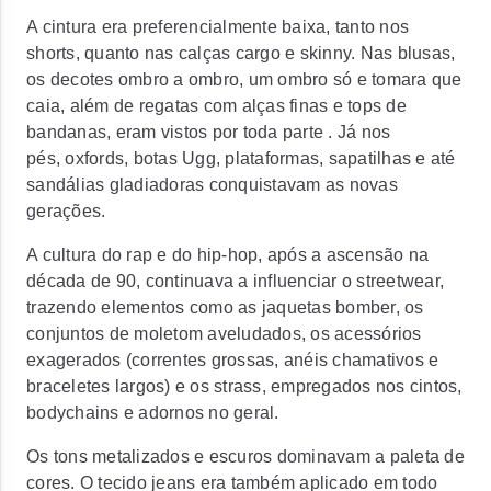
A cintura era preferencialmente baixa, tanto nos
shorts, quanto nas calças cargo e
skinny.
Nas blusas,
os decotes ombro a ombro, um ombro só e tomara que
caia, além de regatas com alças finas e tops de
bandanas, eram vistos por toda parte . Já nos
pés,
oxfords
, botas
Ugg,
plataformas, sapatilhas e até
sandálias gladiadoras conquistavam as novas
gerações.
A cultura do rap e do hip-hop, após a ascensão na
década de 90, continuava a influenciar o
streetwear,
trazendo elementos como as jaquetas
bomber,
os
conjuntos de moletom
aveludados, os
acessórios
exagerados (correntes grossas, anéis chamativos e
braceletes largos) e os
strass,
empregados nos cintos,
bodychains
e adornos no geral.
Os tons metalizados e escuros dominavam a paleta de
cores. O tecido jeans era também aplicado em todo