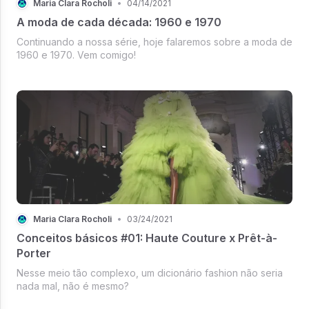
Maria Clara Rocholi
•
04/14/2021
A moda de cada década: 1960 e 1970
Continuando a nossa série, hoje falaremos sobre a moda de
1960 e 1970. Vem comigo!
Maria Clara Rocholi
•
03/24/2021
Conceitos básicos #01: Haute Couture x Prêt-à-
Porter
Nesse meio tão complexo, um dicionário fashion não seria
nada mal, não é mesmo?