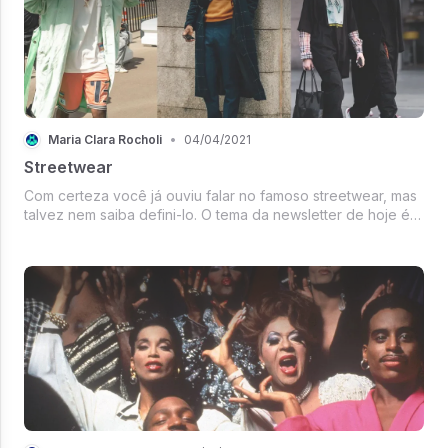
Maria Clara Rocholi
•
04/04/2021
Streetwear
Com certeza você já ouviu falar no famoso streetwear, mas
talvez nem saiba defini-lo. O tema da newsletter de hoje é o
tão falado "estilo de rua", vem comigo!