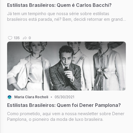
Estilistas Brasileiros: Quem é Carlos Bacchi?
Já tem um tempinho que nossa série sobre estilistas
brasileiros está parada, né? Bem, decidi retornar em grande
estilo. Tenho certeza que o designer de hoje vai te
surpreender: se preparem porque ter um modelo assinado
por Carlos Bacchi é pra poucos.
135
0
Maria Clara Rocholi
•
05/30/2021
Estilistas Brasileiros: Quem foi Dener Pamplona?
Como prometido, aqui vem a nossa newsletter sobre Dener
Pamplona, o pioneiro da moda de luxo brasileira.