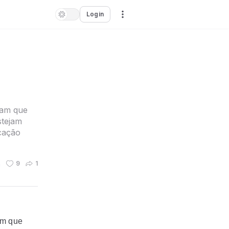
Login
iam que
stejam
cação
n
9
1
am que