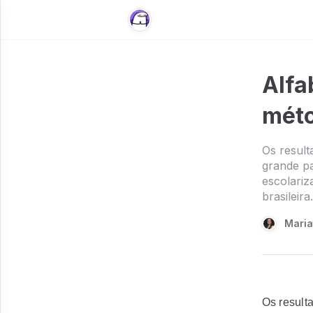
Alfa
mét
Os result
grande pa
escolariz
brasileira.
Maria
Os result