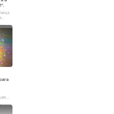
'.
riança
a
r e
para
uais
da