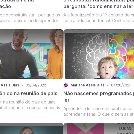
zação
pergunta: 'como ensinar a ler?
socioconstrutivista - por que os
A alfabetização é o 1º contato da c
sileiros deixaram de aprender a
com a educação formal. Conhecer 
ver” é o título do livro da
metodologia correta para alfabetiza
 Kátia Simone Benedetti que
organizar o ensino é fundamental.
 maneira ampla a situação da
rasileira diante da abordagem
 Assis Dias
•
02/04/2022
Mariane Assis Dias
•
04/20/2021
ônico na reunião de pais
Não nascemos programados 
ler
ar na reunião de pais de uma
fabetização em que as crianças
Aprender a ler não é natural como
nadas a ler pelo método fônico
aprender a falar: O que dizem as at
ização?
evidências sobre a aprendizagem 
leitura?