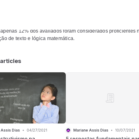
o para compreensão em leitura. Mesmo jovens e adultos de 1
õem índices alarmantes medido pelo “Indicador de Analfabe
” do Instituto Paulo Montenegro, quando 3 a cada 10 brasilei
ados como analfabetos funcionais, incapazes de compreender
 apenas 12% dos avaliados foram considerados proficientes 
ação de texto e lógica matemática.
articles
 Assis Dias
•
04/27/2021
Mariane Assis Dias
•
10/07/2021
strutivismo na
5 respostas fundamentais pa