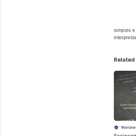
necessári
anos comp
Funcional
classific
simples e
interpret
Related 
Mariane
Sociocon