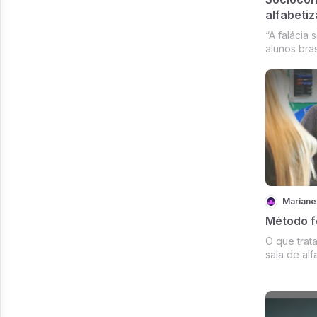
alfabeti
“A falácia 
alunos bra
ler e escre
professora
retrata de
educação b
...
Mariane
Método f
O que trat
sala de al
serão ensi
de alfabet