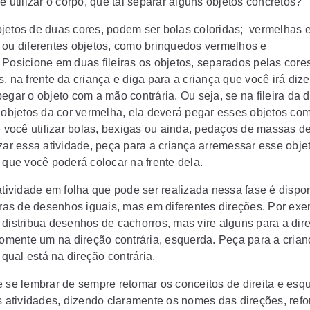
e utilizar o corpo, que tal separar alguns objetos concretos?
jetos de duas cores, podem ser bolas coloridas; vermelhas 
 ou diferentes objetos, como brinquedos vermelhos e
 Posicione em duas fileiras os objetos, separados pelas core
, na frente da criança e diga para a criança que você irá dize
egar o objeto com a mão contrária. Ou seja, se na fileira da d
s objetos da cor vermelha, ela deverá pegar esses objetos co
Se você utilizar bolas, bexigas ou ainda, pedaços de massas d
izar essa atividade, peça para a criança arremessar esse obj
e que você poderá colocar na frente dela.
 atividade em folha que pode ser realizada nessa fase é disp
eiras de desenhos iguais, mas em diferentes direções. Por ex
 distribua desenhos de cachorros, mas vire alguns para a dir
 somente um na direção contrária, esquerda. Peça para a crian
r qual está na direção contrária.
e se lembrar de sempre retomar os conceitos de direita e esq
as atividades, dizendo claramente os nomes das direções, ref