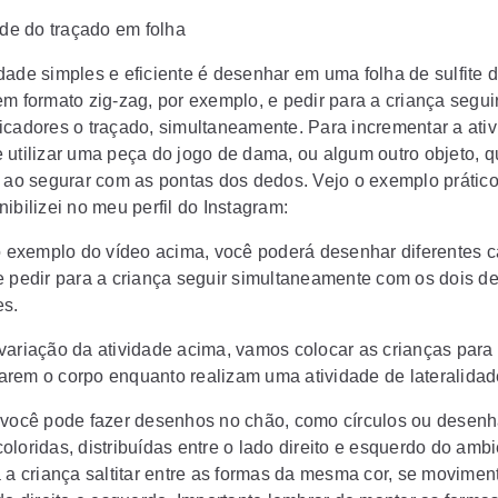
ade do traçado em folha
dade simples e eficiente é desenhar em uma folha de sulfite d
em formato zig-zag, por exemplo, e pedir para a criança segui
icadores o traçado, simultaneamente. Para incrementar a ati
 utilizar uma peça do jogo de dama, ou algum outro objeto, q
a ao segurar com as pontas dos dedos. Vejo o exemplo prático
ibilizei no meu perfil do Instagram:
do exemplo do vídeo acima, você poderá desenhar diferentes 
e pedir para a criança seguir simultaneamente com os dois d
es.
variação da atividade acima, vamos colocar as crianças para
rem o corpo enquanto realizam uma atividade de lateralida
 você pode fazer desenhos no chão, como círculos ou desenh
loridas, distribuídas entre o lado direito e esquerdo do ambi
a a criança saltitar entre as formas da mesma cor, se movime