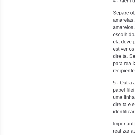
4 - Além d
Separe ob
amarelas,
amarelos.
escolhidas
ela deve p
estiver o
direita. 
para real
recipient
5 - Outra
papel fil
uma linha
direita e
identifica
Important
realizar 