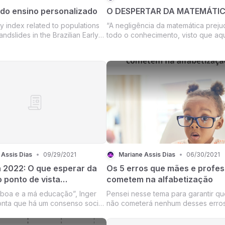
 do ensino personalizado
O DESPERTAR DA MATEMÁTI
ty index related to populations
“A negligência da matemática preju
landslides in the Brazilian Early
todo o conhecimento, visto que aq
ystem (BEWS)
que a ignora não pode conhecer as
ciências ou coisas deste mundo. E 
pior, aqueles que são assim ignoran
são incapazes de perceber sua pró
igno...
 Assis Dias
•
09/29/2021
Mariane Assis Dias
•
06/30/2021
a 2022: O que esperar da
Os 5 erros que mães e profe
 ponto de vista
cometem na alfabetização
ico?
A boa e a má educação”, Inger
Pensei nesse tema para garantir q
onta que há um consenso social
não cometerá nenhum desses erro
ortância da leitura para a
para você observar o quanto já evo
 no entanto, “abundam os
até aqui e superou alguns erros, as