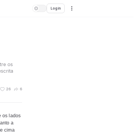
Login
tre os
scrita
26
6
e os lados
uanto a
de cima