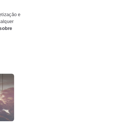
etização e
ualquer
 sobre