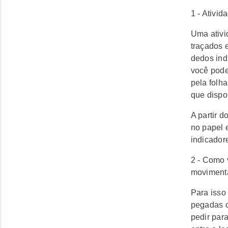
1 - Ativid
Uma ativi
traçados 
dedos ind
você pode
pela folh
que dispon
A partir 
no papel 
indicador
2 - Como 
movimenta
Para isso
pegadas co
pedir par