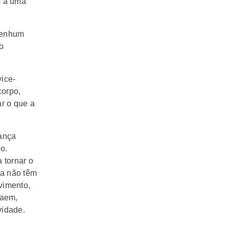
s a uma
 nenhum
o
vice-
corpo,
r o que a
iança
o.
 tornar o
da não têm
vimento,
raem,
vidade.