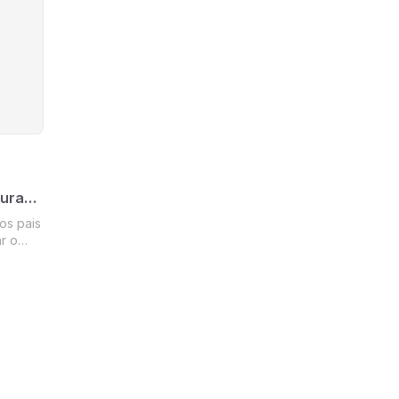
 deles,
ava que
tura
os pais
ar o
ue essa