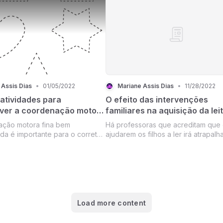
omuns fomentados pelas
como eu. Começando pelo primeiro
 pedagógicas construtivistas,
pois eu já fui uma mãe que acredit
tes em...
quant...
 Assis Dias
•
01/05/2022
Mariane Assis Dias
•
11/28/2022
atividades para
O efeito das intervenções
ver a coordenação motora
familiares na aquisição da lei
pelas crianças
ação motora fina bem
Há professoras que acreditam que 
da é importante para o correto
ajudarem os filhos a ler irá atrapalh
o lápis durante a alfabetização,
processo, outras, já perceberam q
ctará diretamente na execução
interação é essencial.
 e no desenvolvimento da escrita
Load more content