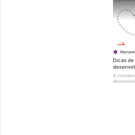
lugares-c
tendências
predominan
Mariane
Dicas de 
desenvol
fina
A coorden
desenvolvi
manuseio d
o que impa
das letras
da criança.