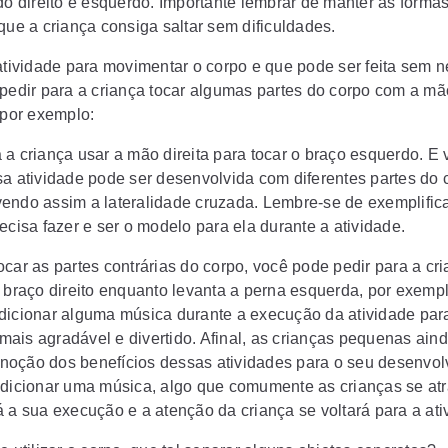
ado direito e esquerdo. Importante lembrar de manter as forma
que a criança consiga saltar sem dificuldades.
 atividade para movimentar o corpo e que pode ser feita sem
 pedir para a criança tocar algumas partes do corpo com a mã
 por exemplo:
 a criança usar a mão direita para tocar o braço esquerdo. E 
sa atividade pode ser desenvolvida com diferentes partes do 
endo assim a lateralidade cruzada. Lembre-se de exemplifica
ecisa fazer e ser o modelo para ela durante a atividade.
ocar as partes contrárias do corpo, você pode pedir para a cr
o braço direito enquanto levanta a perna esquerda, por exempl
dicionar alguma música durante a execução da atividade para
ais agradável e divertido. Afinal, as crianças pequenas ain
oção dos benefícios dessas atividades para o seu desenvol
adicionar uma música, algo que comumente as crianças se at
á a sua execução e a atenção da criança se voltará para a ati