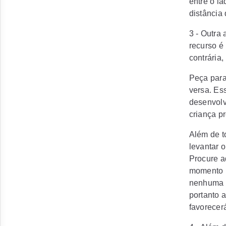
entre o l
distância 
3 - Outra
recurso é
contrária,
Peça para
versa. Es
desenvolv
criança pr
Além de t
levantar 
Procure a
momento m
nenhuma n
portanto 
favorecer