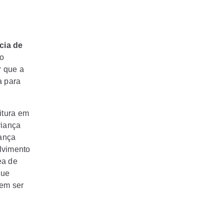
cia de
no
r que a
a para
itura em
riança
iança
lvimento
ea de
que
em ser