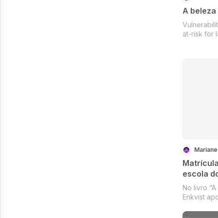
A beleza
Vulnerabili
at-risk for 
Warning S
Mariane
Matrícul
escola do
pedagóg
No livro “
Enkvist ap
sobre a imp
sociedade,