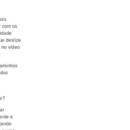
ois
r com os
vidade
ue deslize
 no vídeo
caminhos
edos
de?
ar
ente e
ntando