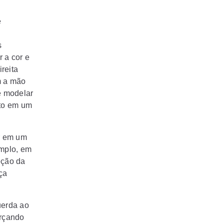
e
s
r a cor e
ireita
m a mão
e modelar
eto em um
or em um
emplo, em
eção da
ça
uerda ao
orçando