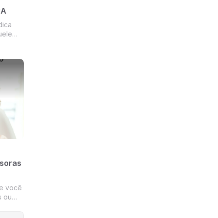
CA
dica
uele
 outras
o que é
tes,
pria
ssoras
ue você
s ou
luiu
sim