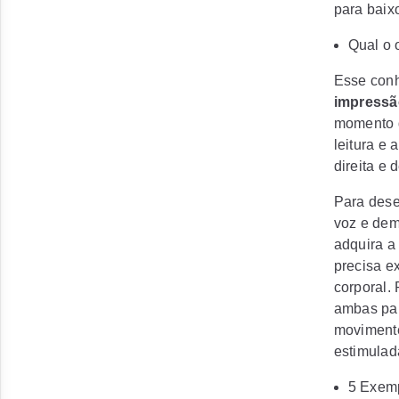
para baix
Qual o 
Esse conh
impressã
momento d
leitura e
direita e 
Para dese
voz e dem
adquira a
precisa e
corporal.
ambas par
movimente
estimulad
5 Exemp