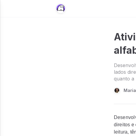
Ativ
alfa
Desenvolv
lados dir
quanto a 
Maria
Desenvolv
direitos e
leitura, 