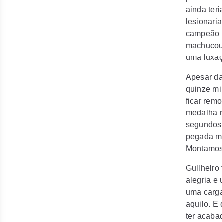
ainda ter
lesionari
campeão m
machucou 
uma luxaç
Apesar da
quinze mi
ficar rem
medalha n
segundos.
pegada mu
Montamos 
Guilheiro
alegria e
uma carga
aquilo. E
ter acaba