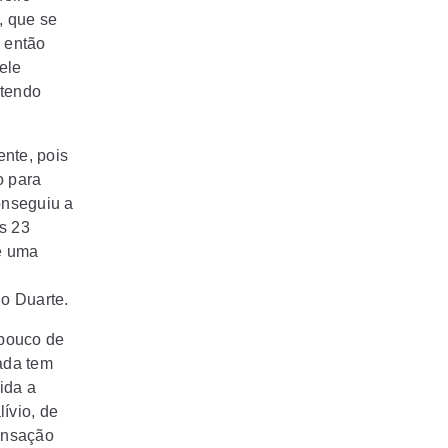
, que se
o então
ele
 tendo
nte, pois
o para
onseguiu a
s 23
e uma
o Duarte.
 pouco de
íada tem
ida a
ívio, de
sensação