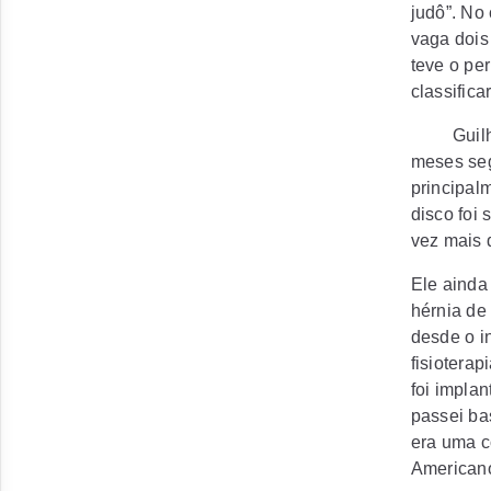
judô”. No
vaga dois
teve o pe
classificar
Guilheiro
meses seg
principalm
disco foi
vez mais di
Ele ainda 
hérnia de 
desde o in
fisioterap
foi impla
passei ba
era uma c
Americanos