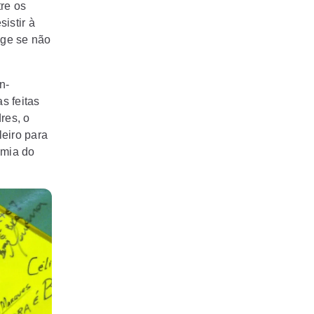
re os
istir à
nge se não
n-
s feitas
res, o
eiro para
emia do