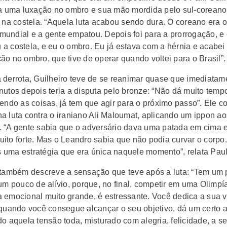
ia uma luxação no ombro e sua mão mordida pelo sul-coreano
a na costela. “Aquela luta acabou sendo dura. O coreano era 
undial e a gente empatou. Depois foi para a prorrogação, e 
a costela, e eu o ombro. Eu já estava com a hérnia e acabei
ão no ombro, que tive de operar quando voltei para o Brasil”.
 derrota, Guilheiro teve de se reanimar quase que imediatame
nutos depois teria a disputa pelo bronze: “Não dá muito temp
oendo as coisas, já tem que agir para o próximo passo”. Ele c
a luta contra o iraniano Ali Maloumat, aplicando um
ippon
ao
 “A gente sabia que o adversário dava uma patada em cima 
ito forte. Mas o Leandro sabia que não podia curvar o corpo.
uma estratégia que era única naquele momento”, relata Paul
 também descreve a sensação que teve após a luta: “Tem um
 um pouco de alívio, porque, no final, competir em uma Olimp
 emocional muito grande, é estressante. Você dedica a sua v
 quando você consegue alcançar o seu objetivo, dá um certo al
do aquela tensão toda, misturado com alegria, felicidade, a 