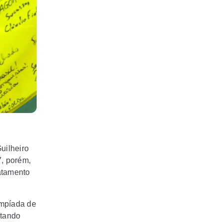
uilheiro
7, porém,
ratamento
impíada de
utando