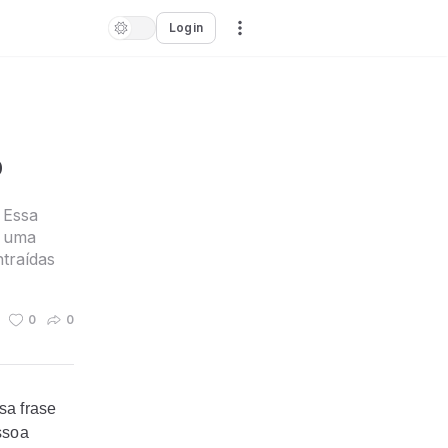
Login
o
 Essa
o uma
traídas
0
0
sa frase
ssoa