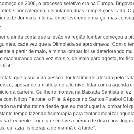
 começo de 2008, o processo seletivo era na Europa. Brigava
 atletas por categoria, disputando duas competições cada. O 
ríodo de dor mais intensa entre fevereiro e março, mas conse
.
 ainda conta que a lesão na região lombar começou a pio
uintes, cada vez que a Olimpíada se aproximava: “Com o te
ente a partir de maio, a minha lombar foi se deteriorando mui
 se machucando cada vez mais e, de maio para agosto, foi fic
fícil”.
relata que a sua vida pessoal foi totalmente afetada pelo tra
disco, apesar de um atleta de alto nível lidar com a agenda c
ício da carreira. Guilheiro morava na Baixada Santista e fez
ia com Nilton Petrone, o Filé, à época no Santos Futebol Clu
ntado na minha rotina desde que eu machuquei a lombar foi q
stante tempo fazendo fisioterapia para tentar amenizar aquela
oisa frequente. Logo que eu tive a hérnia de disco nos Jogos
, eu fazia fisioterapia de manhã e à tarde”.