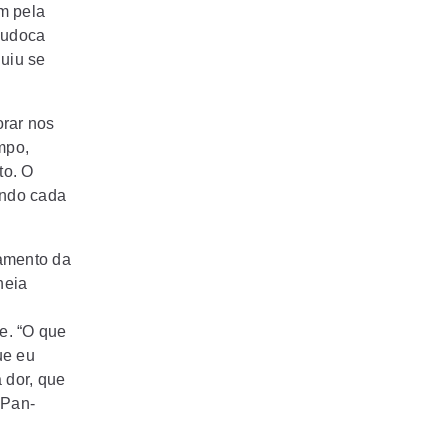
m pela
judoca
guiu se
rar nos
mpo,
to. O
ando cada
tamento da
heia
be. “O que
ue eu
 dor, que
 Pan-