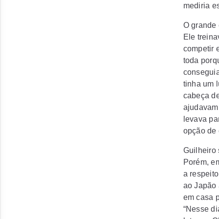
mediria es
O grande 
Ele trein
competir 
toda porq
conseguia
tinha um 
cabeça de
ajudavam 
levava par
opção de d
Guilheiro
Porém, em
a respeit
ao Japão 
em casa p
“Nesse di