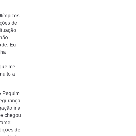
límpicos.
ições de
situação
 não
dade. Eu
nha
 que me
muito a
e Pequim.
segurança
gação iria
le chegou
atame:
dições de