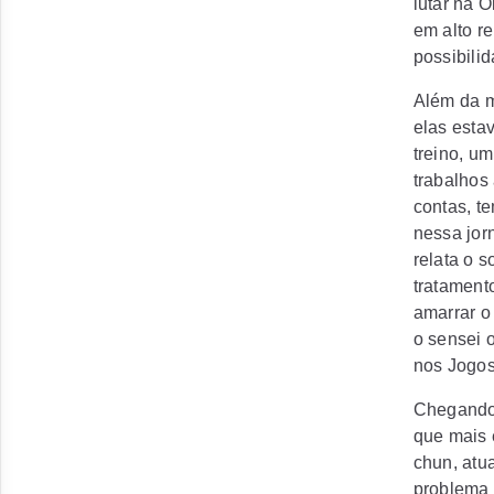
lutar na 
em alto r
possibilid
Além da m
elas esta
treino, u
trabalhos 
contas, t
nessa jorn
relata o 
tratament
amarrar o
o sensei o
nos Jogos
Chegando 
que mais 
chun, atu
problema 