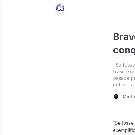
Brav
conq
“Se fosse
frase exe
pessoa pr
entre os 
Mathe
“Se fosse
exemplifi