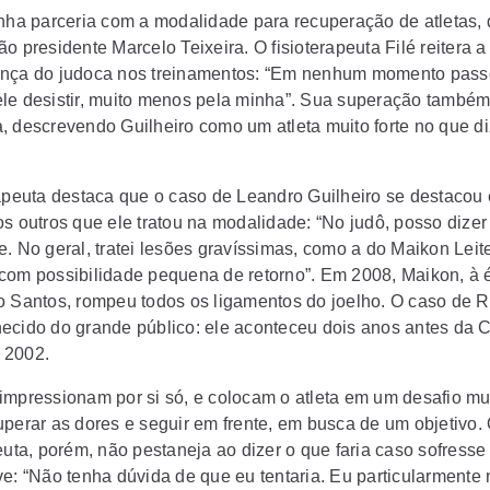
inha parceria com a modalidade para recuperação de atletas,
o presidente Marcelo Teixeira. O fisioterapeuta Filé reitera a
nça do judoca nos treinamentos: “Em nenhum momento pass
le desistir, muito menos pela minha”. Sua superação também
, descrevendo Guilheiro como um atleta muito forte no que di
rapeuta destaca que o caso de Leandro Guilheiro se destacou
s outros que ele tratou na modalidade: “No judô, posso dizer 
e. No geral, tratei lesões gravíssimas, como a do Maikon Leit
com possibilidade pequena de retorno”. Em 2008, Maikon, à
o Santos, rompeu todos os ligamentos do joelho. O caso de 
ecido do grande público: ele aconteceu dois anos antes da 
 2002.
impressionam por si só, e colocam o atleta em um desafio mu
uperar as dores e seguir em frente, em busca de um objetivo.
peuta, porém, não pestaneja ao dizer o que faria caso sofress
ve: “Não tenha dúvida de que eu tentaria. Eu particularmente