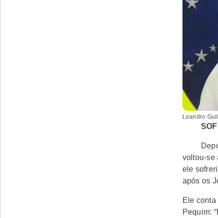
Leandro Guil
SOF
Depo
voltou-se
ele sofrer
após os 
Ele conta
Pequim: “