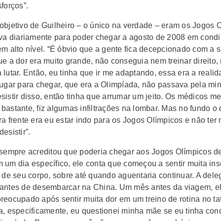
forços”.
objetivo de Guilheiro – o único na verdade – eram os Jogos O
ava diariamente para poder chegar a agosto de 2008 em cond
em alto nível. “É óbvio que a gente fica decepcionado com a 
ue a dor era muito grande, não conseguia nem treinar direito,
 lutar. Então, eu tinha que ir me adaptando, essa era a reali
lugar para chegar, que era a Olimpíada, não passava pela mi
sistir disso, então tinha que arrumar um jeito. Os médicos me
bastante, fiz algumas infiltrações na lombar. Mas no fundo o
a frente era eu estar indo para os Jogos Olímpicos e não ter 
esistir”.
 sempre acreditou que poderia chegar aos Jogos Olímpicos d
 um dia específico, ele conta que começou a sentir muita in
o de seu corpo, sobre até quando aguentaria continuar. A dele
antes de desembarcar na China. Um mês antes da viagem, e
reocupado após sentir muita dor em um treino de rotina no t
a, especificamente, eu questionei minha mãe se eu tinha con