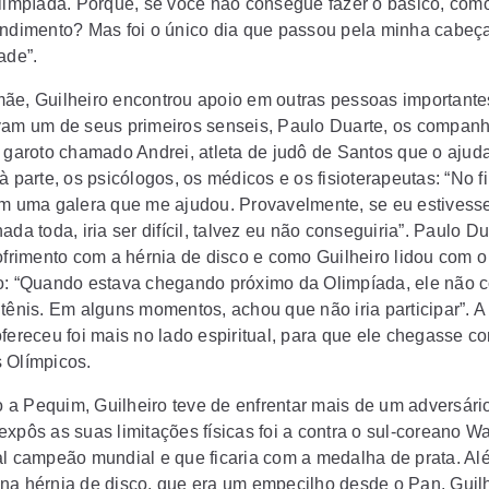
Olimpíada. Porque, se você não consegue fazer o básico, como 
endimento? Mas foi o único dia que passou pela minha cabeç
ade”.
ãe, Guilheiro encontrou apoio em outras pessoas importante
vam um de seus primeiros senseis, Paulo Duarte, os companh
m garoto chamado Andrei, atleta de judô de Santos que o ajud
à parte, os psicólogos, os médicos e os fisioterapeutas: “No f
em uma galera que me ajudou. Provavelmente, se eu estivess
ada toda, iria ser difícil, talvez eu não conseguiria”. Paulo Du
sofrimento com a hérnia de disco e como Guilheiro lidou com o
o: “Quando estava chegando próximo da Olimpíada, ele não 
 tênis. Em alguns momentos, achou que não iria participar”. A
fereceu foi mais no lado espiritual, para que ele chegasse co
 Olímpicos.
a Pequim, Guilheiro teve de enfrentar mais de um adversário.
expôs as suas limitações físicas foi a contra o sul-coreano W
al campeão mundial e que ficaria com a medalha de prata. Al
na hérnia de disco, que era um empecilho desde o Pan, Guil