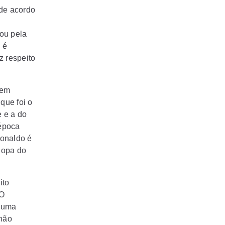
 de acordo
ou pela
 é
z respeito
 em
que foi o
e e a do
 época
Ronaldo é
Copa do
ito
 O
e uma
 não