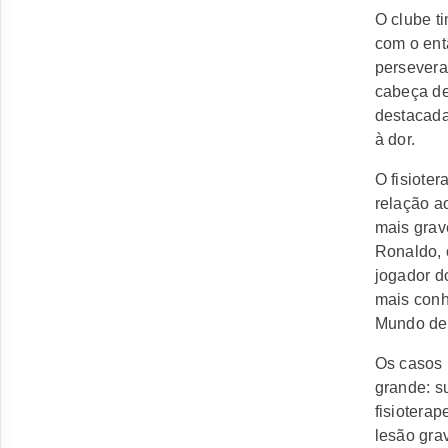
O clube t
com o entã
persevera
cabeça de
destacada
à dor.
O fisiote
relação ao
mais grav
Ronaldo, 
jogador d
mais conh
Mundo de
Os casos 
grande: s
fisiotera
lesão gra