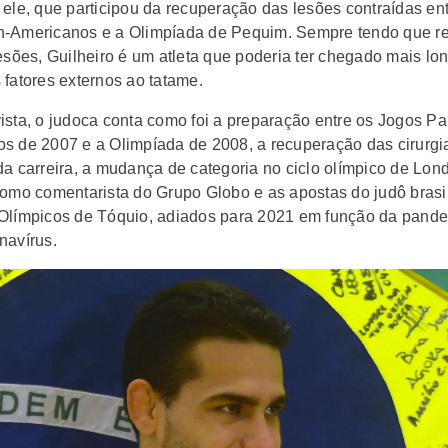
 ele, que participou da recuperação das lesões contraídas ent
-Americanos e a Olimpíada de Pequim. Sempre tendo que res
lesões, Guilheiro é um atleta que poderia ter chegado mais lo
 fatores externos ao tatame.
ista, o judoca conta como foi a preparação entre os Jogos Pa
s de 2007 e a Olimpíada de 2008, a recuperação das cirurgia
da carreira, a mudança de categoria no ciclo olímpico de Lond
como comentarista do Grupo Globo e as apostas do judô brasil
Olímpicos de Tóquio, adiados para 2021 em função da pand
navírus.