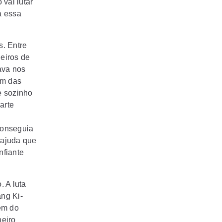
vai lutar
a essa
s. Entre
eiros de
ava nos
im das
e sozinho
arte
conseguia
 ajuda que
nfiante
 A luta
ang Ki-
ém do
heiro