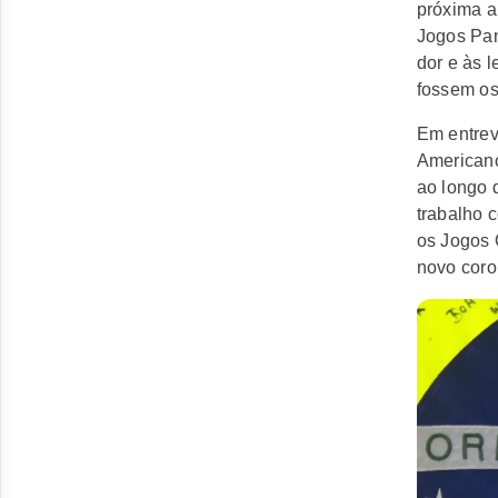
próxima a
Jogos Pan
dor e às 
fossem os
Em entrev
Americano
ao longo 
trabalho 
os Jogos 
novo coro