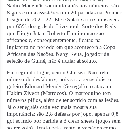
Mané e Salah desfalcarão o Liverpool (Foto: Getty Images)
Sadio Mané não sai muito atrás nos números: são
8 gols e uma assistência em 20 partidas na Premier
League de 2021-22. Ele e Salah são responsáveis
por 65% dos gols do Liverpool. Sorte dos Reds
que Diogo Jota e Roberto Firmino não são
africanos e, consequentemente, ficarão na
Inglaterra no período em que acontecerá a Copa
Africana das Nações. Naby Keita, jogador da
seleção de Guiné, não é titular absoluto.
Em segundo lugar, vem o Chelsea. Não pelo
número de desfalques, pois são apenas dois: o
goleiro Édouard Mendy (Senegal) e o atacante
Hakim Ziyech (Marrocos). O marroquino tem
números pífios, além de ter sofrido com as lesões.
Já o senegalês cada vez mais mostra sua
importância: são 2,8 defesas por jogo, apenas 0,8
gol sofrido por partida e 8 clean sheets (jogos sem
sofrer gols). Tendo pela frente adversários como