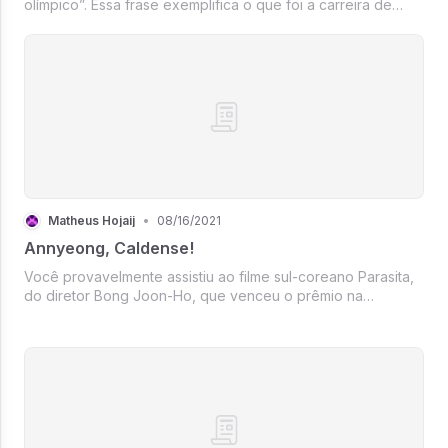
olímpico”. Essa frase exemplifica o que foi a carreira de
Leandro Guilheiro, segundo uma pessoa próxima a ele, que
participou da recuperação das lesões contraídas entre os
Jogos Pan-Ameri...
Matheus Hojaij
•
08/16/2021
Annyeong, Caldense!
Você provavelmente assistiu ao filme sul-coreano Parasita,
do diretor Bong Joon-Ho, que venceu o prêmio na
categoria “Melhor Filme” no Oscar 2020. Mas o que Parasita
tem a ver com a cidade de Poços de Caldas? Assim como
toda a família Kim, o ...