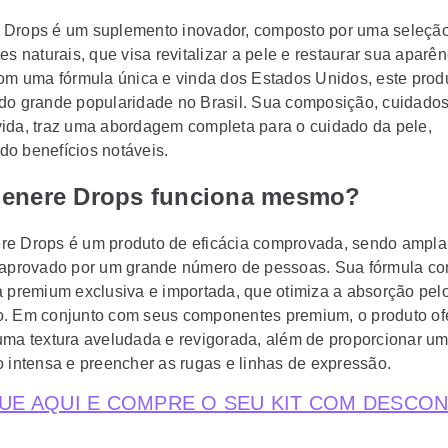
Drops é um suplemento inovador, composto por uma seleçã
es naturais, que visa revitalizar a pele e restaurar sua aparên
Com uma fórmula única e vinda dos Estados Unidos, este prod
do grande popularidade no Brasil. Sua composição, cuidad
ida, traz uma abordagem completa para o cuidado da pele,
o benefícios notáveis.
genere Drops funciona mesmo?
e Drops é um produto de eficácia comprovada, sendo ampl
 aprovado por um grande número de pessoas. Sua fórmula c
a premium exclusiva e importada, que otimiza a absorção pel
. Em conjunto com seus componentes premium, o produto of
uma textura aveludada e revigorada, além de proporcionar u
o intensa e preencher as rugas e linhas de expressão.
UE AQUI E COMPRE O SEU KIT COM DESCO