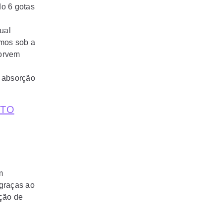
do 6 gotas
ual
emos sob a
sorvem
e absorção
NTO
m
 graças ao
ção de