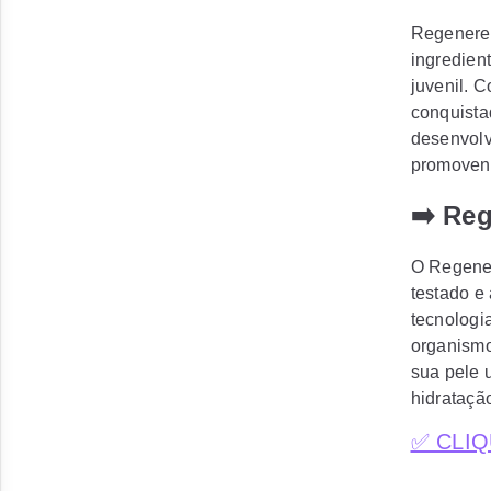
Regenere 
ingredient
juvenil. 
conquista
desenvolv
promovend
➡️ Re
O Regener
testado e
tecnologi
organismo
sua pele 
hidrataçã
✅ CLIQ