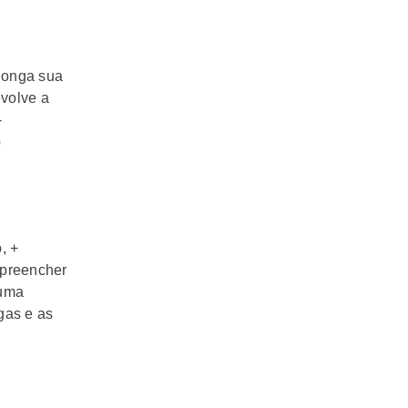
olonga sua
evolve a
-
o
, +
 preencher
 uma
gas e as