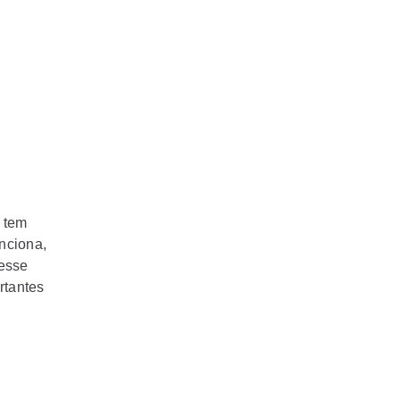
 tem
nciona,
nesse
rtantes