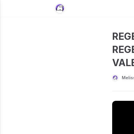
REG
REG
VAL
Melis