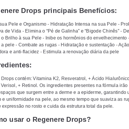
enere Drops principais Benefícios:
 sua Pele e Organismo - Hidratação Intensa na sua Pele - Pr
va de Vida - Elimina o “Pé de Galinha” e “Bigode Chinês” - D
 o Brilho à sua Pele - Inibe os hormônios do envelhecimento 
a a pele - Combate as rugas - Hidratação e sustentação - Açã
ora e anti-flacidez - Estimula a renovação diária da pele
redientes:
Drops contém: Vitamina K2, Resveratrol, + Ácido Hialurônico
Verisol, + Retinol. Os ingredientes presentes na fórmula irão
espaços que surgem entre a derme e a epiderme, garantindo
o e uniformidade na pele, ao mesmo tempo que suaviza as ru
expressão no rosto e cuida da estrutura total da pele.
mo usar o Regenere Drops?