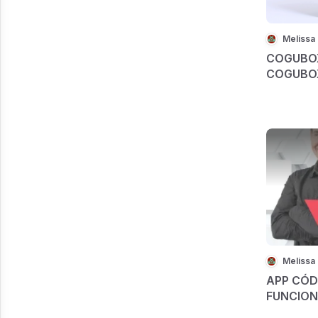
COGUBOX
COGUBOX 
Cogumelo
APP CÓD
FUNCION
É CONFI