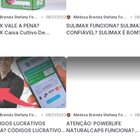
Melissa Brenda Stefany Fogaça
•
08/21/2023
Melissa Brenda Stefany Fogaça
•
08
 VALE A PENA?
SULIMAX FUNCIONA? SULIMA
Caixa Cultivo De
CONFIÁVEL? SULIMAX É BOM
 Shimeji Em 7 Dias
Melissa Brenda Stefany Fogaça
•
08/21/2023
Melissa Brenda Stefany Fogaça
•
08
IGOS LUCRATIVOS
ATENÇÃO: POWERLIFE
A? CÓDIGOS LUCRATIVOS
NATURALCAPS FUNCIONA?
ÁVEL? É BOM?
POWERLIFE NATURALCAPS É