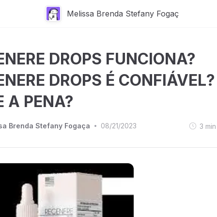
Melissa Brenda Stefany Fogaç
ENERE DROPS FUNCIONA?
ENERE DROPS É CONFIÁVEL?
E A PENA?
sa Brenda Stefany Fogaça
08/21/2023
3
min
•