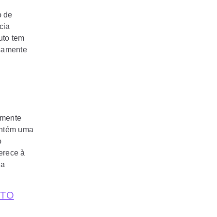
o de
cia
uto tem
osamente
amente
ontém uma
o
erece à
ma
NTO