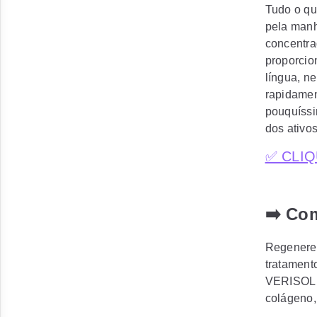
Tudo o qu
pela manhã
concentra
proporcio
língua, n
rapidamen
pouquíssi
dos ativo
✅ CLIQ
➡️ Co
Regenere 
tratament
VERISOL p
colágeno,