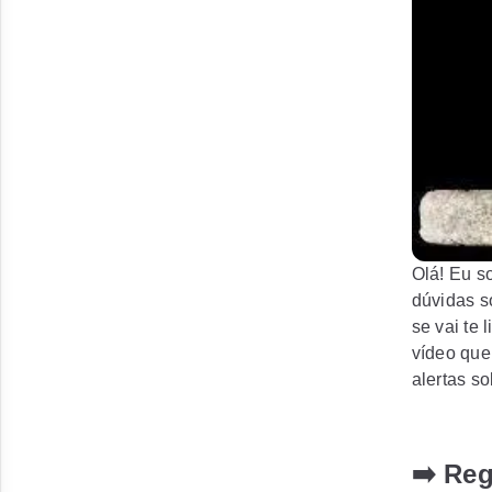
Olá! Eu s
dúvidas s
se vai te 
vídeo que
alertas so
➡️ Re