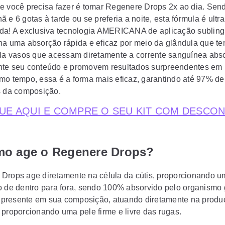
e você precisa fazer é tomar Regenere Drops 2x ao dia. Sen
 e 6 gotas à tarde ou se preferia a noite, esta fórmula é ultra
da! A exclusiva tecnologia AMERICANA de aplicação subling
na uma absorção rápida e eficaz por meio da glândula que t
ela vasos que acessam diretamente a corrente sanguínea ab
te seu conteúdo e promovem resultados surpreendentes em
mo tempo, essa é a forma mais eficaz, garantindo até 97% d
s da composição.
UE AQUI E COMPRE O SEU KIT COM DESCO
mo age o Regenere Drops?
Drops age diretamente na célula da cútis, proporcionando u
o de dentro para fora, sendo 100% absorvido pelo organismo
resente em sua composição, atuando diretamente na produ
 proporcionando uma pele firme e livre das rugas.