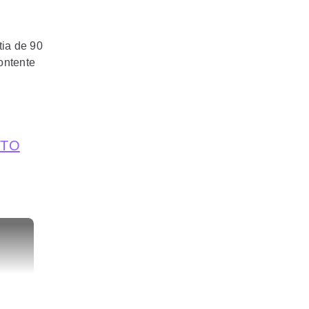
tia de 90
ontente
NTO