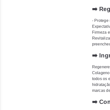
➡️ Reg
- Protege
Expectati
Firmeza e
Revitaliz
preenched
➡️ Ing
Regenere 
Colageno 
todos os 
hidrataçã
marcas de 
➡️ Co