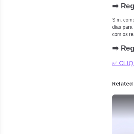
➡️ Re
Sim, comp
dias para 
com os re
➡️ Re
✅ CLIQ
Related 