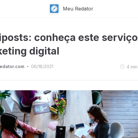
Meu Redator
iposts: conheça este serviço
eting digital
edator.com
06/18/2021
4
min
•