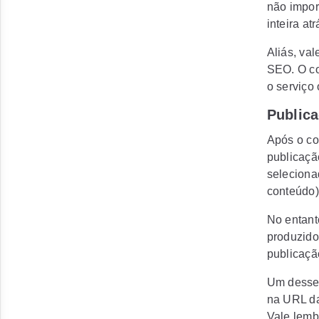
não impor
inteira at
Aliás, val
SEO. O co
o serviço
Public
Após o con
publicaçã
seleciona
conteúdo) 
No entant
produzido
publicaçã
Um desses
na URL da
Vale lemb