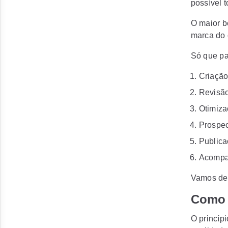
possível t
O maior b
marca do 
Só que pa
Criação
Revisão
Otimiz
Prospec
Publica
Acompan
Vamos det
Como
O princíp