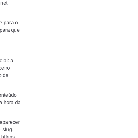
rnet
e para o
 para que
ial: a
ceiro
o de
conteúdo
na hora da
 aparecer
-slug.
 hífens.