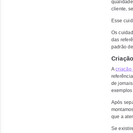
qualidade
cliente, 
Esse cuid
Os cuidad
das refer
padrão de
Criaçã
A
criação
referência
de jornai
exemplos 
Após sepa
montamos 
que a aten
Se existi