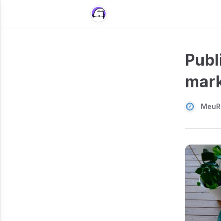
Publ
mark
MeuR