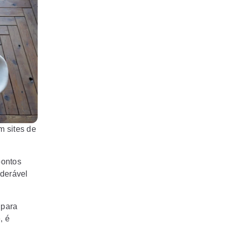
m sites de
pontos
iderável
 para
, é