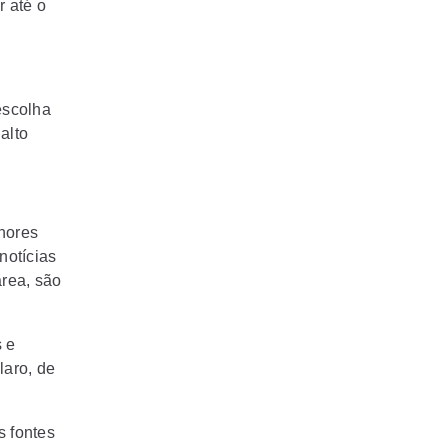
 até o
escolha
alto
hores
notícias
área, são
s e
laro, de
s fontes