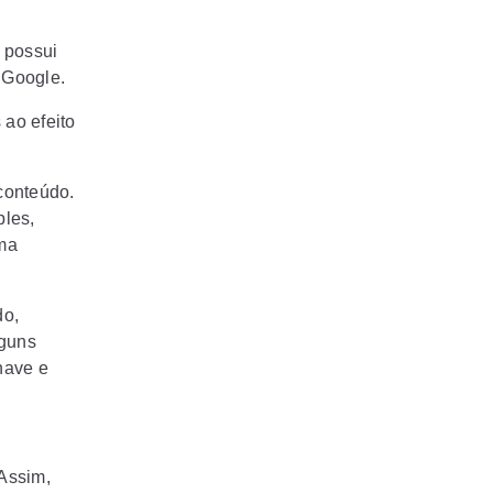
 possui
o Google.
 ao efeito
conteúdo.
ples,
uma
do,
lguns
have e
Assim,