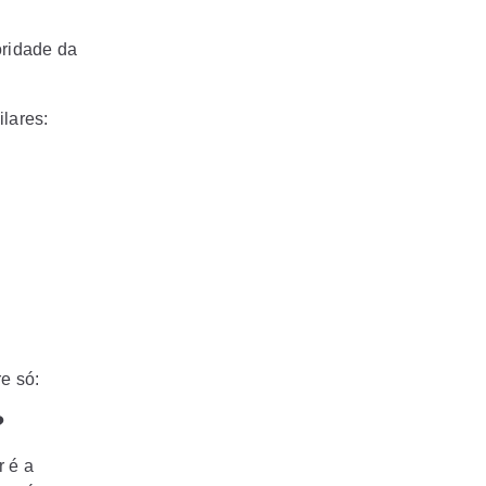
oridade da
lares:
e só:
?
r é a