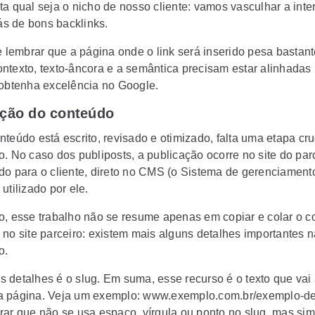
ta qual seja o nicho de nosso cliente: vamos vasculhar a inte
rás de bons backlinks.
e lembrar que a página onde o link será inserido pesa bastant
ntexto, texto-âncora e a semântica precisam estar alinhadas
 obtenha excelência no Google.
ação do conteúdo
teúdo está escrito, revisado e otimizado, falta uma etapa cruc
o. No caso dos publiposts, a publicação ocorre no site do par
do para o cliente, direto no CMS (o Sistema de gerenciament
utilizado por ele.
o, esse trabalho não se resume apenas em copiar e colar o 
 no site parceiro: existem mais alguns detalhes importantes 
o.
 detalhes é o slug. Em suma, esse recurso é o texto que vai
 página. Veja um exemplo: www.exemplo.com.br/exemplo-de
rar que não se usa espaço, vírgula ou ponto no slug, mas sim