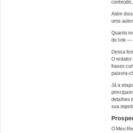
conteúdo, 
Além diss
uma autor
Quanto me
do link —
Dessa for
O redator 
frases cu
palavra-c
Já a etap
principal
detalhes 
sua repeti
Prospe
O Meu Red