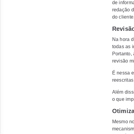
de inform
redação do
do cliente
Revisã
Na hora d
todas as 
Portanto,
revisão m
É nessa e
reescritas
Além diss
o que imp
Otimiz
Mesmo no 
mecanismo