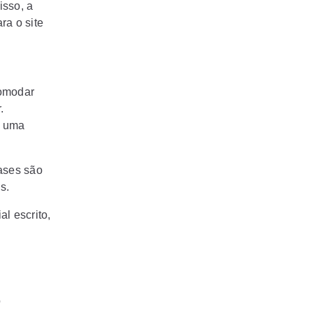
isso, a
ra o site
comodar
.
r uma
rases são
s.
l escrito,
o