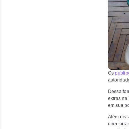
Os
publip
autoridade
Dessa form
extras na
em sua po
Além diss
direciona