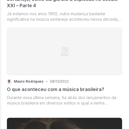
XXI – Parte 4
Já estamos nos anos 1960, outra mudança bastante
significativa na música sertaneja aconteceu nessa década,
como dito na parte 3 houve uma mudança nas composições
não somente falando sobre a vida no campo e
apresentando outros temas que fizera...
Mauro Rodrigues
•
08/13/2022
O que aconteceu com a música brasileira?
Durante essa última semana, fui atrás dos lançamentos da
música brasileira em diversos estilos e qual a minha
surpresa, muito pouca música boa. Mas o que é música
boa?