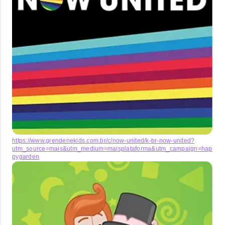
https://www.grendenekids.com.br/c/now-united/k-br-now-united?
utm_source=mais&utm_medium=maisplataforma&utm_campaign=hap
pygarden