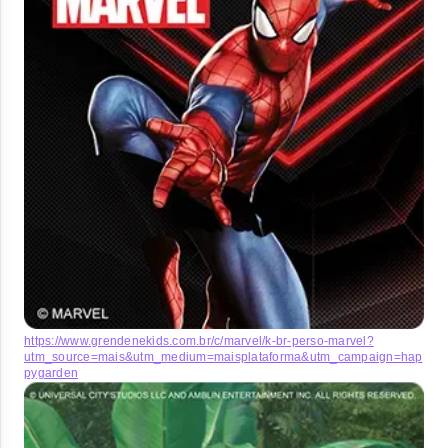
https://www.grendenekids.com.br/c/marvel/k-br-perso-marvel?
utm_source=mais&utm_medium=maisplataforma&utm_campaign=hap
pygarden