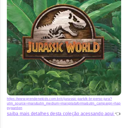
https://www.grendenekids.com.br/c/jurassic-park/k-br-perso-jura?
utm_source=mais&utm_medium=maisplataforma&utm_campaign=hap
pygarden
saiba mais detalhes desta coleção acessando aqui
👈