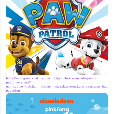
https://www.grendenekids.com.br/c/patrulha-canina/k-br-perso-
patrulha-canina?
utm_source=mais&utm_medium=maisplataforma&utm_campaign=hap
pygarden