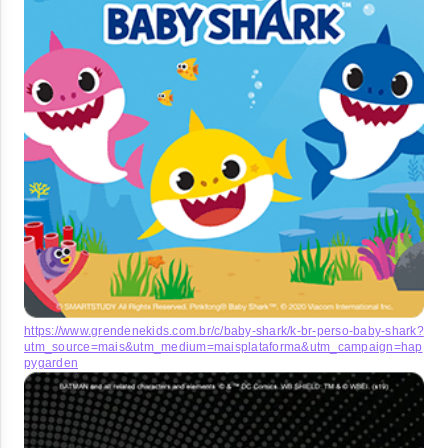
https://www.grendenekids.com.br/c/baby-shark/k-br-perso-baby-shark?
utm_source=mais&utm_medium=maisplataforma&utm_campaign=hap
pygarden