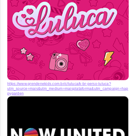
https://www.grendenekids.com.br/c/luluca/k-br-perso-luluca?
utm_source=mais&utm_medium=maisplataforma&utm_campaign=hap
pygarden