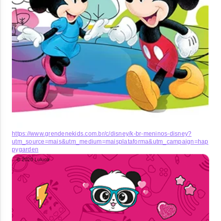
https://www.grendenekids.com.br/c/disney/k-br-meninos-disney?
utm_source=mais&utm_medium=maisplataforma&utm_campaign=hap
pygarden