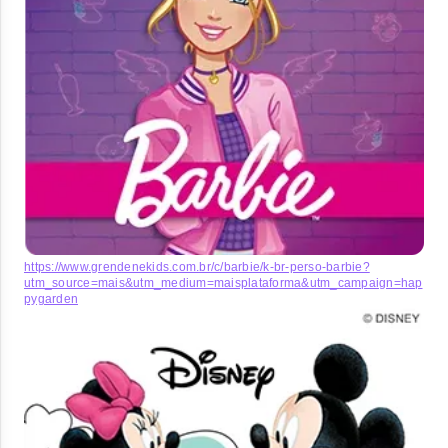
https://www.grendenekids.com.br/c/barbie/k-br-perso-barbie?
utm_source=mais&utm_medium=maisplataforma&utm_campaign=hap
pygarden