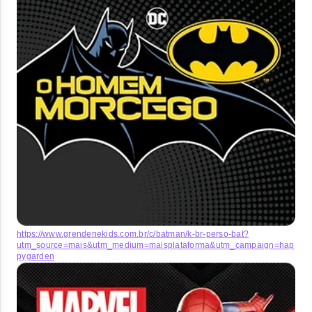
https://www.grendenekids.com.br/c/batman/k-br-perso-bat?
utm_source=mais&utm_medium=maisplataforma&utm_campaign=hap
pygarden