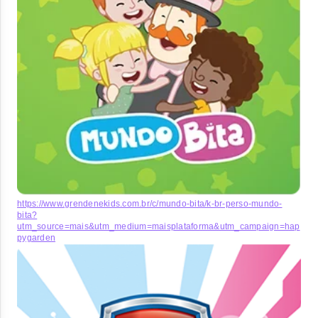
https://www.grendenekids.com.br/c/mundo-bita/k-br-perso-mundo-
bita?
utm_source=mais&utm_medium=maisplataforma&utm_campaign=hap
pygarden