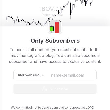
IBOV mensal
Olhando o IBOV mensal podemos ver que tivemos 2
Only Subscribers
tentativas de rompimento num passado não tão
To access all content, you must subscribe to the
distante que pelo meu modo de olhar, falharam.
movimentografico blog. You can also become a
subscriber and have access to exclusive content.
Enter your email
Subscribe
We committed not to send spam and to respect the LGPD.