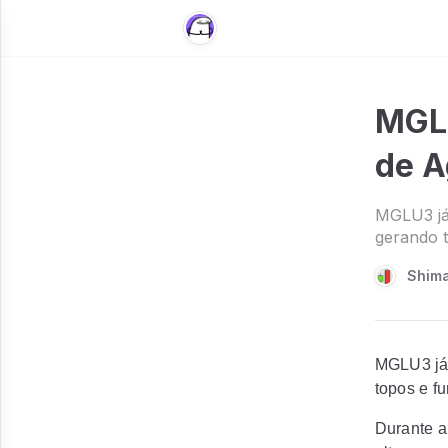
MGLU
de A
MGLU3 já 
gerando 
Shim
MGLU3 já 
topos e f
Durante a