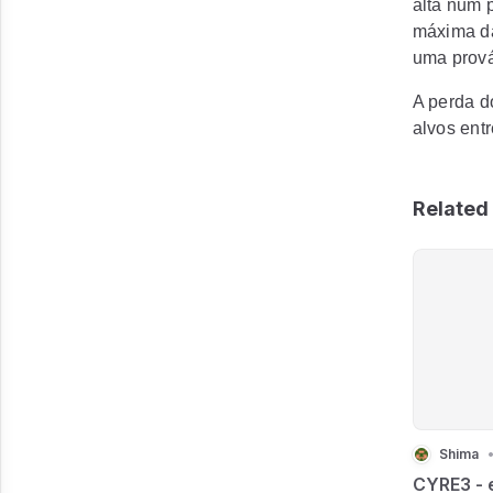
alta num 
máxima da
uma prová
A perda d
alvos entr
Related 
Shima
CYRE3 - 