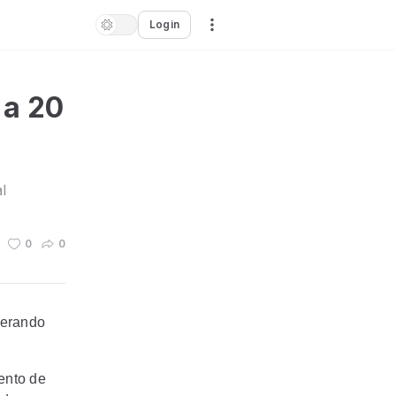
Login
 a 20
l
0
0
gerando
ento de