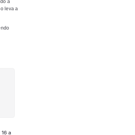
ido a
o leva a
endo
 16 a