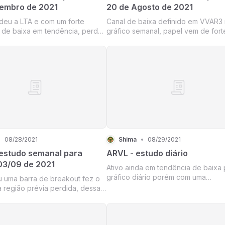
tembro de 2021
20 de Agosto de 2021
eu a LTA e com um forte
Canal de baixa definido em VVAR3
de baixa em tendência, perdeu
gráfico semanal, papel vem de fort
na região dos 21,60, fez um
movimentação de queda em canal
ara testar essa região que
estreito, desde o último teste de t
ter virado resistência, pois
LTB.
barra de alta que não teve
 foi...
•
08/28/2021
Shima
•
08/29/2021
estudo semanal para
ARVL - estudo diário
03/09 de 2021
Ativo ainda em tendência de baixa 
gráfico diário porém com uma
 uma barra de breakout fez o
movimentação que pode iniciar um
a região prévia perdida, dessa
pequeno movimento altista, inicialm
go suporte já atuando como
um pullback.
tência e os preços voltaram a
ndo a tocar o primeiro alvo do