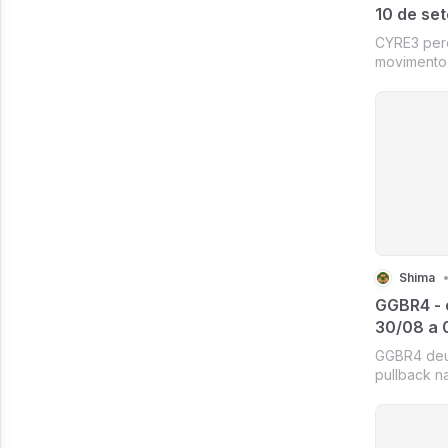
10 de se
CYRE3 perd
movimento 
o suporte 
pullback p
demonstrou 
uma forte 
continuidade
Shima
GGBR4 - 
30/08 a 
GGBR4 deu
pullback n
vez o anti
forte resis
cair chega