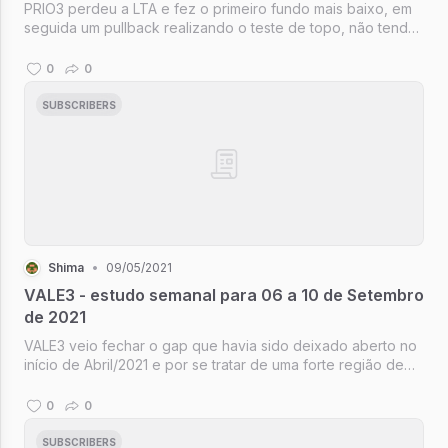
PRIO3 perdeu a LTA e fez o primeiro fundo mais baixo, em
seguida um pullback realizando o teste de topo, não tendo
forças para seguir subindo e formar novo topo, recuou de
forma acentuada, deixando um topo mais baixo e com isso
0
0
temos a formaç...
SUBSCRIBERS
Shima
•
09/05/2021
VALE3 - estudo semanal para 06 a 10 de Setembro
de 2021
VALE3 veio fechar o gap que havia sido deixado aberto no
início de Abril/2021 e por se tratar de uma forte região de
suporte percebe-se que houve algum interesse por parte
dos compradores, mesmo que um tanto tímido por
0
0
enquanto.
SUBSCRIBERS