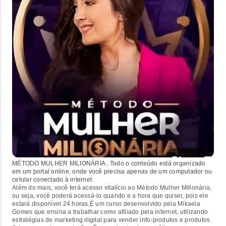
MÉTODO MULHER MILIONÁRIA
,
Todo o conteúdo está organizado
em um portal online, onde você precisa apenas de um computador ou
celular conectado à internet.
Além do mais, você terá acesso vitalício ao Método Mulher Milionária,
ou seja, você poderá acessá-lo quando e a hora que quiser, pois ele
estará disponível 24 horas,É um curso desenvolvido pela Mikaela
Gomes que ensina a trabalhar como afiliado pela internet, utilizando
estratégias de marketing digital para vender info-produtos e produtos