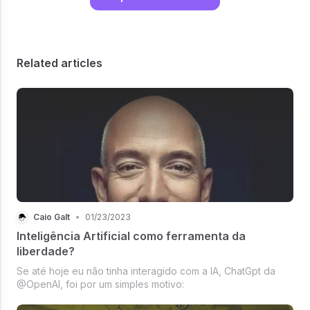
Related articles
Caio Galt
•
01/23/2023
Inteligência Artificial como ferramenta da
liberdade?
Se até hoje eu não tinha interagido com a IA, ChatGpt da
@OpenAI, foi por um simples motivo: