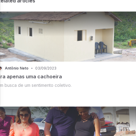
elated articles
Antônio Neto
•
03/09/2023
Era apenas uma cachoeira
m busca de um sentimento coletivo.