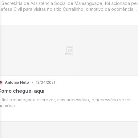
 Secretária de Assistência Social de Mamanguape, foi acionada pe
efesa Civil para visitas no sitio Curralinho, o motivo da ocorrência
ram casas de taipas escoradas com móveis e pedaços de pau
correndo sério risco de desabamento, colocan...
Antônio Neto
•
12/04/2021
Como cheguei aqui
ifícil recomeçar a escrever, mas necessário, é necessário se ter
emória.