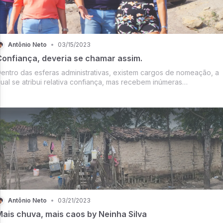
Antônio Neto
•
03/15/2023
Confiança, deveria se chamar assim.
entro das esferas administrativas, existem cargos de nomeação, a
ual se atribui relativa confiança, mas recebem inúmeras
enominações, algumas até incompreensíveis num caráter mais
opular e as vezes incompreensíveis no caráter administrati...
Antônio Neto
•
03/21/2023
Mais chuva, mais caos by Neinha Silva