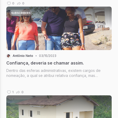
0
0
SUBSCRIBERS
Antônio Neto
•
03/15/2023
Confiança, deveria se chamar assim.
Dentro das esferas administrativas, existem cargos de
nomeação, a qual se atribui relativa confiança, mas
recebem inúmeras denominações, algumas até
incompreensíveis num caráter mais popular e as vezes
incompreensíveis no caráter administrati...
1
0