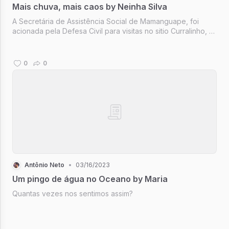
Mais chuva, mais caos by Neinha Silva
A Secretária de Assistência Social de Mamanguape, foi
acionada pela Defesa Civil para visitas no sitio Curralinho, o
motivo da ocorrência eram casas de taipas escoradas com
móveis e pedaços de pau correndo sério risco de
desabamento, colocan...
0
0
Antônio Neto
•
03/16/2023
Um pingo de água no Oceano by Maria
Quantas vezes nos sentimos assim?