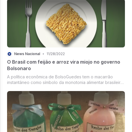
News Nacional
•
11/28/2022
O Brasil com feijão e arroz vira miojo no governo
Bolsonaro
A política econômica de BolsoGuedes tem o macarrão
instantâneo como símbolo da monotonia alimentar brasileira.
A terra do arroz com feijão (e bife ou frango, se possível!)
tornou-se a casa do macarrão instantâneo.