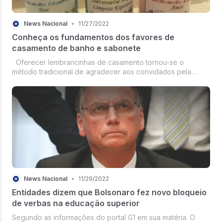
News Nacional
•
11/27/2022
Conheça os fundamentos dos favores de
casamento de banho e sabonete
Oferecer lembrancinhas de casamento tornou-se o
método tradicional de agradecer aos convidados pela
presença na cerimônia e contribuir para a perfeição do dia.
As lembrancinhas podem ser encomendadas em diversos
tipos que se encaixam em qua...
News Nacional
•
11/29/2022
Entidades dizem que Bolsonaro fez novo bloqueio
de verbas na educação superior
Segundo as informações do portal G1 em sua matéria. O