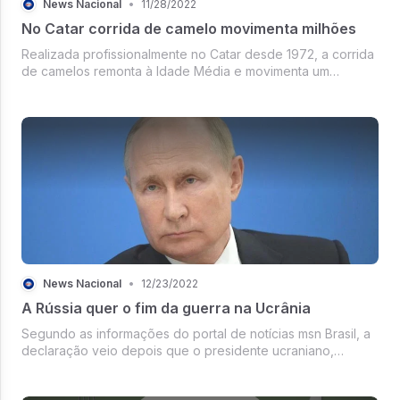
News Nacional
•
11/28/2022
No Catar corrida de camelo movimenta milhões
Realizada profissionalmente no Catar desde 1972, a corrida
de camelos remonta à Idade Média e movimenta um
mercado milionário. Embora essa prática seja comum, ela
flerta com a violação dos direitos dos animais e dos direitos
humanos.
News Nacional
•
12/23/2022
A Rússia quer o fim da guerra na Ucrânia
Segundo as informações do portal de notícias msn Brasil, a
declaração veio depois que o presidente ucraniano,
Volodymyr Zelenskyy, se reuniu com o presidente dos
Estados Unidos, Joe Biden, na Casa Branca na quarta-feira.