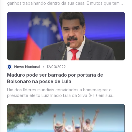
ganhos trabalhando dentro da sua casa. E muitos que tem
conhecimento disso já estão tendo resultados de seus
ganhos trabalhando dessa forma. Alguns já largaram um
emprego de carteia assinad...
News Nacional
•
12/03/2022
Maduro pode ser barrado por portaria de
Bolsonaro na posse de Lula
Um dos líderes mundiais convidados a homenagear o
presidente eleito Luiz Inácio Lula da Silva (PT) em sua
posse no dia 1º de janeiro de 2023, em Brasília, pode ser
impedido de tentar entrar no Brasil. Isso porque o PT quer
convidar Nicolás Ma...