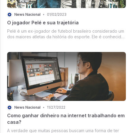
News Nacional
•
01/02/2023
O jogador Pelé e sua trajetória
Pelé é um ex-jogador de futebol brasileiro considerado um
dos maiores atletas da história do esporte. Ele é conhecido
internacionalmente pelo seu talento e habilidade com a bola
e foi um dos principais responsáveis pelo sucesso do Brasil
em t...
News Nacional
•
11/27/2022
Como ganhar dinheiro na internet trabalhando em
casa?
A verdade que muitas pessoas buscam uma forma de ter