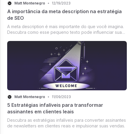
Matt Montenegro
•
12/19/2023
A importância da meta description na estratégia
de SEO
A meta description é mais importante do que você imagina.
Descubra como esse pequeno texto pode influenciar sua
performance nos mecanismos de busca.
Matt Montenegro
•
11/09/2023
5 Estratégias infalíveis para transformar
assinantes em clientes leais
Descubra as estratégias infalíveis para converter assinantes
de newsletters em clientes reais e impulsionar suas vendas.