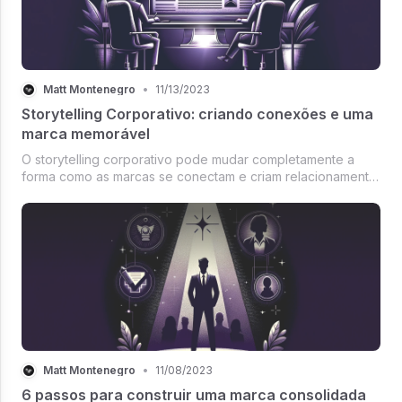
Matt Montenegro
•
11/13/2023
Storytelling Corporativo: criando conexões e uma
marca memorável
O storytelling corporativo pode mudar completamente a
forma como as marcas se conectam e criam relacionamento
com seu público. Confira!
Matt Montenegro
•
11/08/2023
6 passos para construir uma marca consolidada