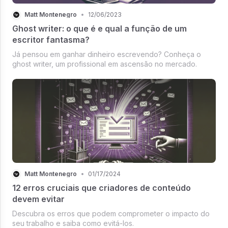
Matt Montenegro
•
12/06/2023
Ghost writer: o que é e qual a função de um
escritor fantasma?
Já pensou em ganhar dinheiro escrevendo? Conheça o
ghost writer, um profissional em ascensão no mercado.
Matt Montenegro
•
01/17/2024
12 erros cruciais que criadores de conteúdo
devem evitar
Descubra os erros que podem comprometer o impacto do
seu trabalho e saiba como evitá-los.