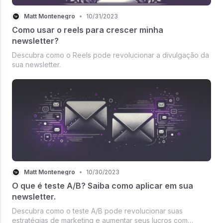
Matt Montenegro
•
10/31/2023
Como usar o reels para crescer minha
newsletter?
Descubra como o Reels pode revolucionar a divulgação da
sua newsletter.
Matt Montenegro
•
10/30/2023
O que é teste A/B? Saiba como aplicar em sua
newsletter.
Descubra como o teste A/B pode revolucionar suas
estratégias de marketing e aumentar seus lucros com