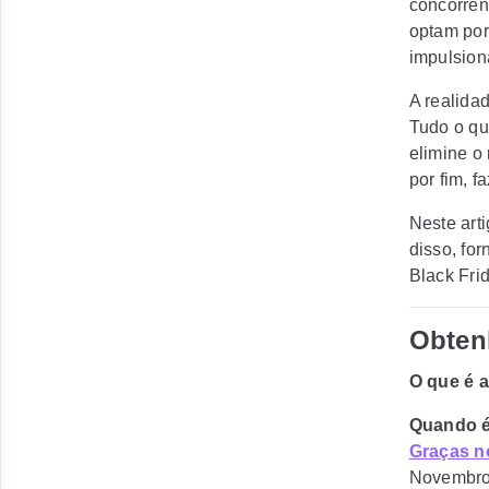
concorrên
optam por
impulsion
A realida
Tudo o qu
elimine o 
por fim, 
Neste art
disso, fo
Black Fri
Obtenh
O que é 
Quando é
Graças 
Novembro