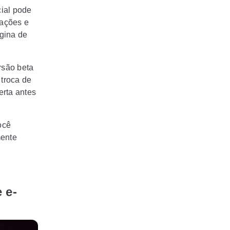
cial pode
iações e
gina de
rsão beta
troca de
erta antes
ocê
mente
 e-