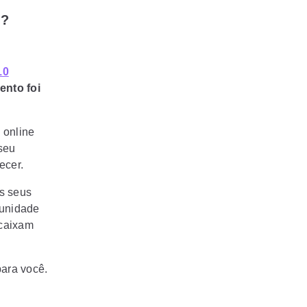
y?
10
ento foi
 online
 seu
ecer.
s seus
tunidade
ncaixam
para você.