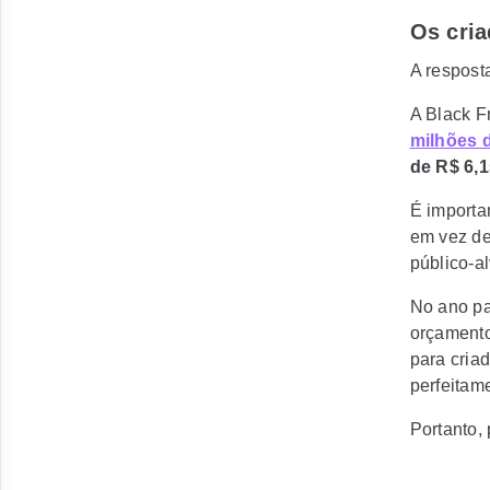
Os cria
A respost
A Black F
milhões d
de R$ 6,1
É importa
em vez de 
público-a
No ano pa
orçamento
para cria
perfeitam
Portanto,