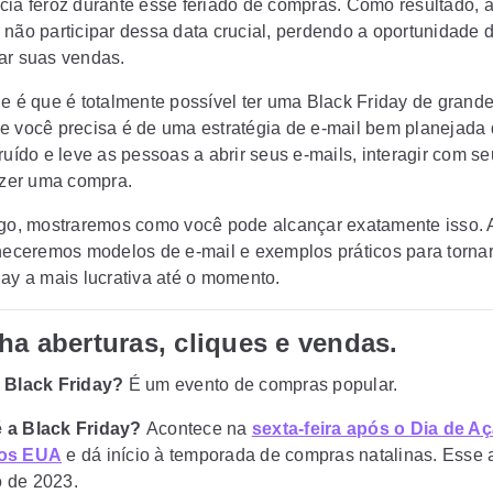
cia feroz durante esse feriado de compras. Como resultado, 
 não participar dessa data crucial, perdendo a oportunidade 
ar suas vendas.
de é que é totalmente possível ter uma Black Friday de grand
e você precisa é de uma estratégia de e-mail bem planejada
ruído e leve as pessoas a abrir seus e-mails, interagir com seu
fazer uma compra.
igo, mostraremos como você pode alcançar exatamente isso.
rneceremos modelos de e-mail e exemplos práticos para torna
day a mais lucrativa até o momento.
a aberturas, cliques e vendas.
a Black Friday?
É um evento de compras popular.
 a Black Friday?
Acontece na
sexta-feira após o Dia de A
nos EUA
e dá início à temporada de compras natalinas. Esse 
 de 2023.