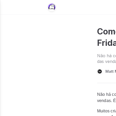
Como
Frid
Não há co
das venda
Matt 
Não há co
vendas. É
Muitos cr