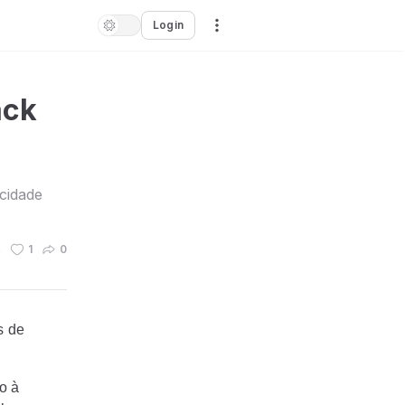
Login
ack
cidade
n
1
0
s de
o à