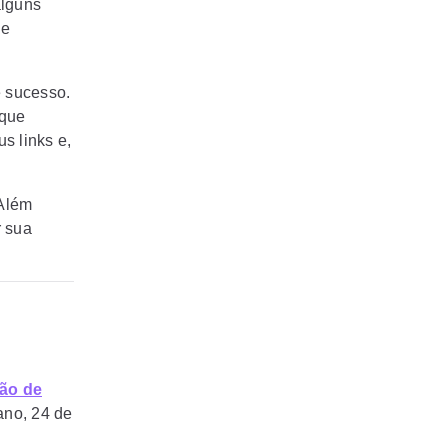
alguns
de
e sucesso.
 que
s links e,
 Além
r sua
ção de
ano, 24 de