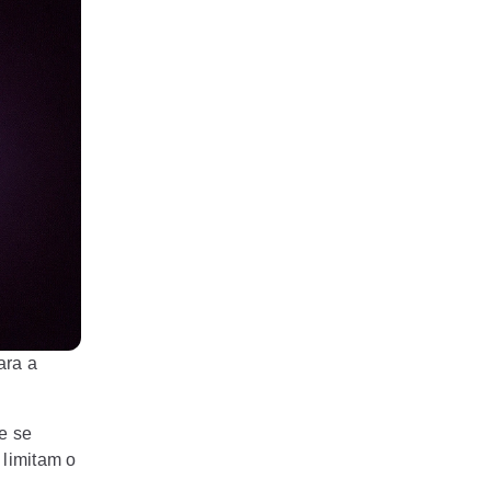
ara a
e se
limitam o