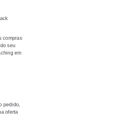
lack
as compras
 do seu
aching em
o pedido,
a oferta