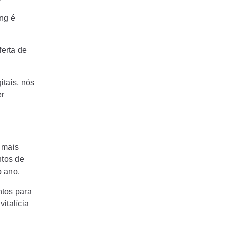
y
ing é
erta de
itais, nós
r
 mais
ntos de
 ano.
ntos para
italícia