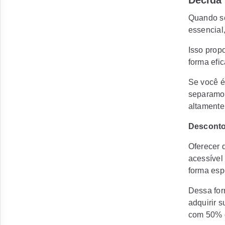
Decida 
Quando se 
essencial,
Isso prop
forma efic
Se você é
separamos
altamente
Descont
Oferecer 
acessível
forma esp
Dessa for
adquirir 
com 50% d