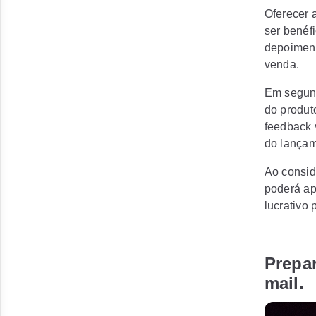
Oferecer 
ser benéf
depoiment
venda.
Em segund
do produt
feedback 
do lançame
Ao conside
poderá ap
lucrativo 
Prepar
mail.