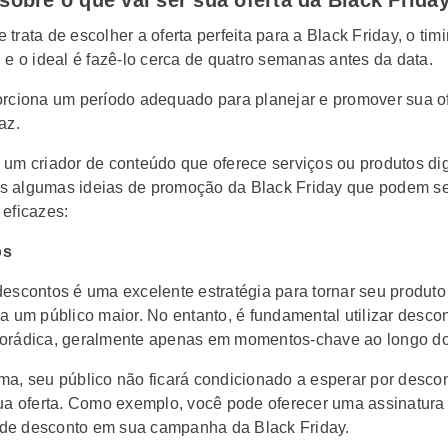
sobre o que vai ser sua oferta da Black Frida
trata de escolher a oferta perfeita para a Black Friday, o tim
 e o ideal é fazê-lo cerca de quatro semanas antes da data.
orciona um período adequado para planejar e promover sua of
az.
 um criador de conteúdo que oferece serviços ou produtos dig
 algumas ideias de promoção da Black Friday que podem se
 eficazes:
os
descontos é uma excelente estratégia para tornar seu produto
 a um público maior. No entanto, é fundamental utilizar desco
orádica, geralmente apenas em momentos-chave ao longo do
ma, seu público não ficará condicionado a esperar por desco
sua oferta. Como exemplo, você pode oferecer uma assinatura v
e desconto em sua campanha da Black Friday.