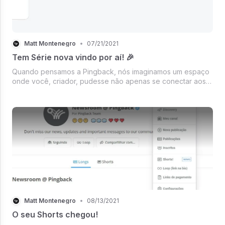
Matt Montenegro
•
07/21/2021
Tem Série nova vindo por aí! 🎉
Quando pensamos a Pingback, nós imaginamos um espaço
onde você, criador, pudesse não apenas se conectar aos
seus fãs com cada vez menos barreiras, mas também
pudesse cuidar cada vez mais e melhor do que você cria.
Matt Montenegro
•
08/13/2021
O seu Shorts chegou!