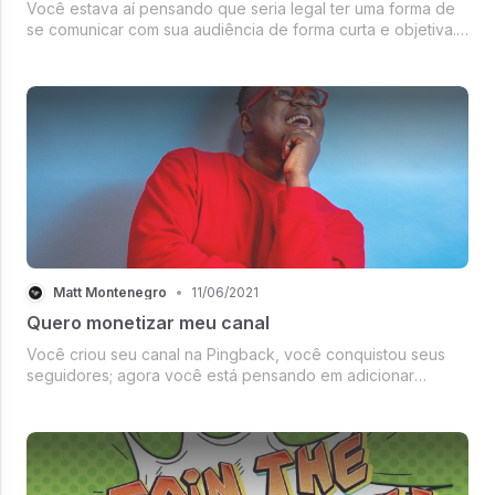
Você estava aí pensando que seria legal ter uma forma de
se comunicar com sua audiência de forma curta e objetiva.
Né!? Nós também! E foi assim que surgiu o Shorts. Bem, não
foi bem assim, mas foi dessa nossa vontade de unir nossa
comunidade ...
Matt Montenegro
•
11/06/2021
Quero monetizar meu canal
Você criou seu canal na Pingback, você conquistou seus
seguidores; agora você está pensando em adicionar
assinaturas. E pensou como eu faço isso?