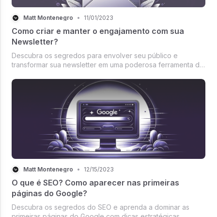
Matt Montenegro
•
11/01/2023
Como criar e manter o engajamento com sua
Newsletter?
Descubra os segredos para envolver seu público e
transformar sua newsletter em uma poderosa ferramenta de
engajamento e relacionamento com sua audiência.
Matt Montenegro
•
12/15/2023
O que é SEO? Como aparecer nas primeiras
páginas do Google?
Descubra os segredos do SEO e aprenda a dominar as
primeiras páginas do Google com dicas estratégicas.