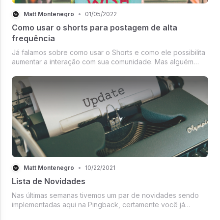
Matt Montenegro
•
01/05/2022
Como usar o shorts para postagem de alta
frequência
Já falamos sobre como usar o Shorts e como ele possibilita
aumentar a interação com sua comunidade. Mas alguém
ainda pode está se perguntando: o que é o Shorts, afinal?
Então vale a pena repetir "o Shorts é uma maneira rápida e
curta de com...
Matt Montenegro
•
10/22/2021
Lista de Novidades
Nas últimas semanas tivemos um par de novidades sendo
implementadas aqui na Pingback, certamente você já
passou pelo nosso Reader, lindão. 😁 Esta foi uma grande