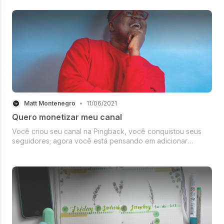
mudança, mas temos algumas outras atualizações para te
mostrar no detalhe.
Matt Montenegro
•
11/06/2021
Quero monetizar meu canal
Você criou seu canal na Pingback, você conquistou seus
seguidores; agora você está pensando em adicionar
assinaturas. E pensou como eu faço isso?