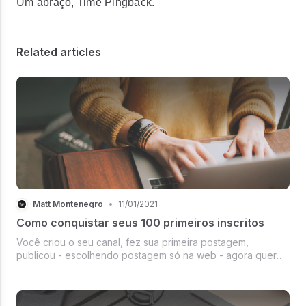
Um abraço, Time Pingback.
Related articles
Matt Montenegro
•
11/01/2021
Como conquistar seus 100 primeiros inscritos
Você criou o seu canal, fez sua primeira postagem,
publicou - escolhendo postagem só na web - agora quer
saber como fazer como espalhar a notícia por aí e
conquistar seus primeiros inscritos. Listamos algumas ações
que te ajudarão nessa fase ...