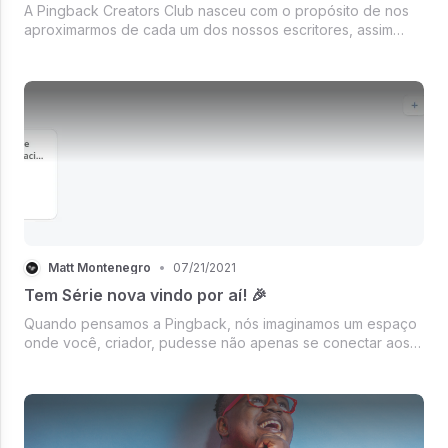
A Pingback Creators Club nasceu com o propósito de nos
aproximarmos de cada um dos nossos escritores, assim
como, conectá-los a outros criadores de conteúdo.
Matt Montenegro
•
07/21/2021
Tem Série nova vindo por aí! 🎉
Quando pensamos a Pingback, nós imaginamos um espaço
onde você, criador, pudesse não apenas se conectar aos
seus fãs com cada vez menos barreiras, mas também
pudesse cuidar cada vez mais e melhor do que você cria.