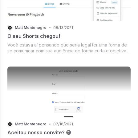
Matt Montenegro
•
08/13/2021
O seu Shorts chegou!
Você estava aí pensando que seria legal ter uma forma de
se comunicar com sua audiência de forma curta e objetiva.
Né!? Nós também! E foi assim que surgiu o Shorts. Bem, não
foi bem assim, mas foi dessa nossa vontade de unir nossa
comunidade ...
Matt Montenegro
•
07/16/2021
Aceitou nosso convite? 😃