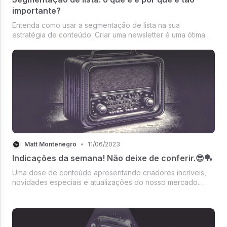
importante?
Entenda como usar a segmentação de lista na sua
estratégia de conteúdo. Criar uma newsletter é uma ótima
forma de manter seus inscritos, assinantes, clientes e
potenciais clientes por dentro do seu conteúdo e as
novidades do seu negócio.
Matt Montenegro
•
11/06/2023
Indicações da semana! Não deixe de conferir.😎🏓
Uma dose de conteúdo apresentando criadores incríveis,
novidades especiais e atualizações do nosso mercado.
Bom dia! 🏓