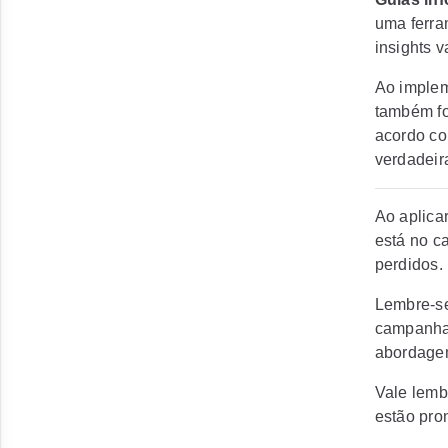
uma ferra
insights v
Ao implem
também fo
acordo co
verdadeir
Ao aplica
está no ca
perdidos.
Lembre-se
campanhas
abordage
Vale lemb
estão pron