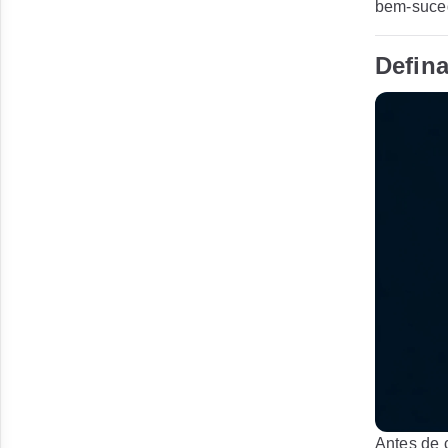
bem-suced
Defina
Antes de 