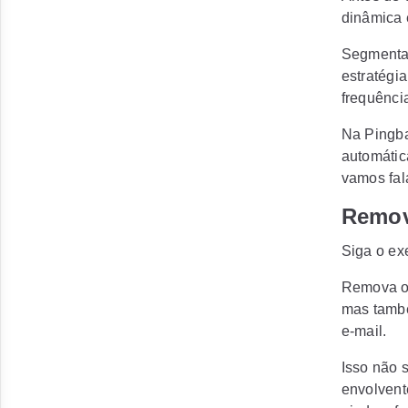
dinâmica e
Segmentar
estratégi
frequênci
Na Pingba
automátic
vamos fal
Remov
Siga o e
Remova os
mas també
e-mail.
Isso não 
envolvent