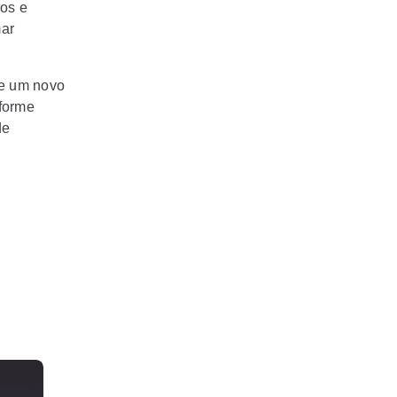
os e
mar
e um novo
forme
de