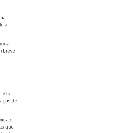
uma
do a
orma
m breve
lista,
viços de
mica e
as que