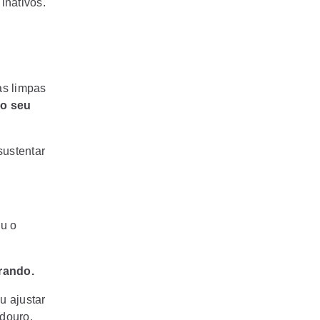
inativos.
as limpas
ao seu
sustentar
u o
orando.
u ajustar
douro.