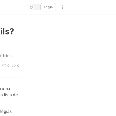
Login
ils?
rdidos.
0
0
em uma
a lista de
atégias