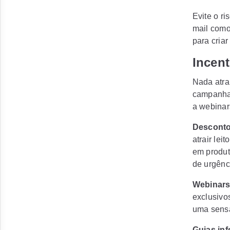
Evite o r
mail como
para criar
Incent
Nada atra
campanha 
a webinar
Desconto
atrair lei
em produt
de urgênc
Webinars 
exclusivo
uma sensa
Guias inf