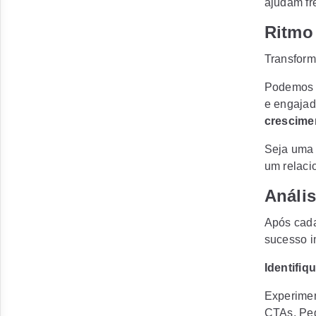
ajudam fr
Ritmo 
Transform
Podemos a
e engajad
crescime
Seja uma 
um relaci
Análi
Após cada
sucesso i
Identifiq
Experiment
CTAs. Pe