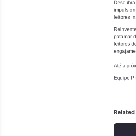
Descubra 
impulsion
leitores i
Reinvente
patamar d
leitores 
engajamen
Até a pró
Equipe Pi
Related 