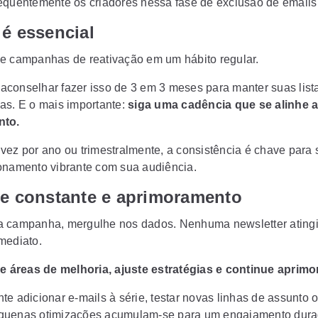
equentemente os criadores nessa fase de exclusão de emails 
é essencial
e campanhas de reativação em um hábito regular.
conselhar fazer isso de 3 em 3 meses para manter suas list
as. E o mais importante:
siga uma cadência que se alinhe 
nto.
vez por ano ou trimestralmente, a consistência é chave para 
onamento vibrante com sua audiência.
se constante e aprimoramento
 campanha, mergulhe nos dados. Nenhuma newsletter atingi
mediato.
ue áreas de melhoria, ajuste estratégias e continue aprim
e adicionar e-mails à série, testar novas linhas de assunto o
quenas otimizações acumulam-se para um engajamento dura