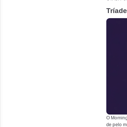
Tríad
O
Mornin
de pelo m