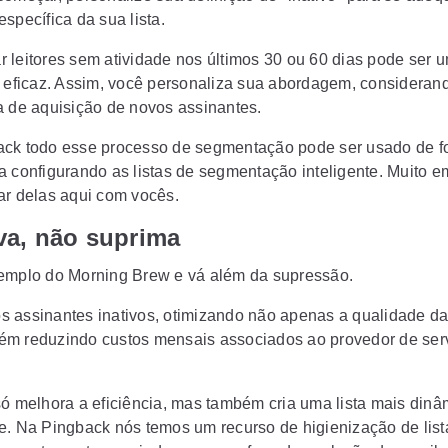
specífica da sua lista.
 leitores sem atividade nos últimos 30 ou 60 dias pode ser 
a eficaz. Assim, você personaliza sua abordagem, consideran
a de aquisição de novos assinantes.
ck todo esse processo de segmentação pode ser usado de f
a configurando as listas de segmentação inteligente. Muito e
ar delas aqui com vocês.
a, não suprima
xemplo do
Morning Brew
e vá além da supressão.
 assinantes inativos, otimizando não apenas a qualidade da 
m reduzindo custos mensais associados ao provedor de ser
só melhora a eficiência, mas também cria uma lista mais dinâ
e. Na Pingback nós temos um recurso de higienização de list