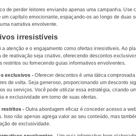
isco de perder leitores enviando apenas uma campanha. Use 
 um capítulo emocionante, espaçando-os ao longo de duas
 uma narrativa envolvente.
ivos irresistíveis
i a atenção e o engajamento como ofertas irresistíveis. Ao pl
de reativação seja criativo, oferecendo descontos exclusivo
s restritos ou fornecendo guias informativos envolventes.
s exclusivos -
Oferecer descontos é uma tática comprovada
tores de volta. Seja generoso, proporcionando um desconto sig
os ou serviços. Você pode utilizar essa estratégia, criando u
ia e exclusividade em torno de suas ofertas.
restritos -
Outra abordagem eficaz é conceder acesso a web
s. Isso não apenas agrega valor ao seu conteúdo, mas també
ção de exclusividade.
ormativos envolve​ntes -
Um guia informativo bem elaborado