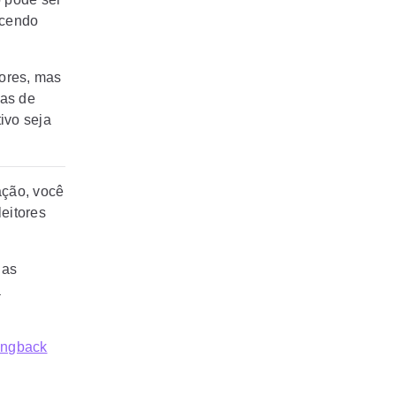
ecendo
tores, mas
tas de
ivo seja
ação, você
leitores
uas
a
ngback