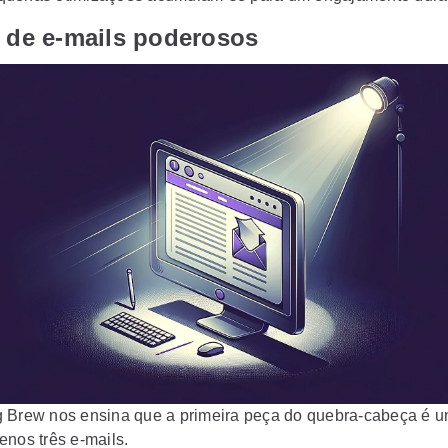
e de e-mails poderosos
g Brew
nos ensina que a primeira peça do quebra-cabeça é u
enos três e-mails.