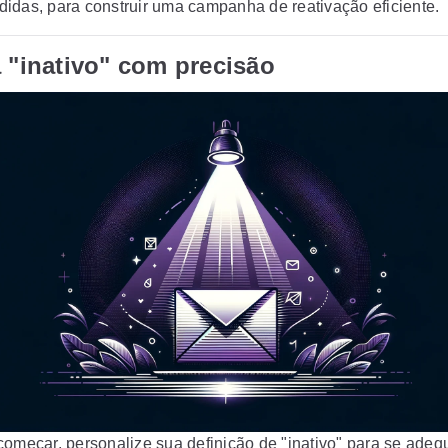
idas, para construir uma campanha de reativação eficiente.
 "inativo" com precisão
começar, personalize sua definição de "inativo" para se adeq