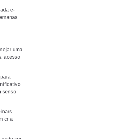
cada e-
 semanas
anejar uma
s, acesso
 para
nificativo
m senso
inars
m cria
 pode ser