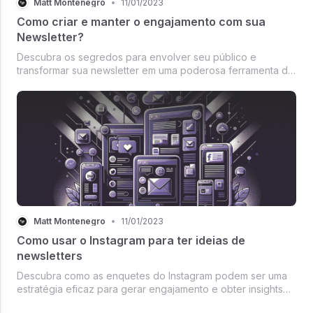
Matt Montenegro
•
11/01/2023
Como criar e manter o engajamento com sua
Newsletter?
Descubra os segredos para envolver seu público e
transformar sua newsletter em uma poderosa ferramenta de
engajamento e relacionamento com sua audiência.
Matt Montenegro
•
11/01/2023
Como usar o Instagram para ter ideias de
newsletters
Descubra como as enquetes do Instagram podem ser uma
estratégia eficaz para gerar engajamento e obter insights
valiosos para criar conteúdo relevante em newsletters.