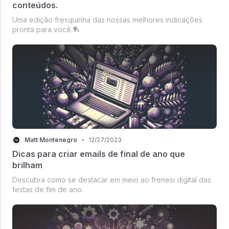
conteúdos.
Uma edição fresquinha das nossas melhores indicações
pronta para você.🏓
Matt Montenegro
•
12/27/2023
Dicas para criar emails de final de ano que
brilham
Descubra como se destacar em meio ao frenesi digital das
festas de fim de ano.