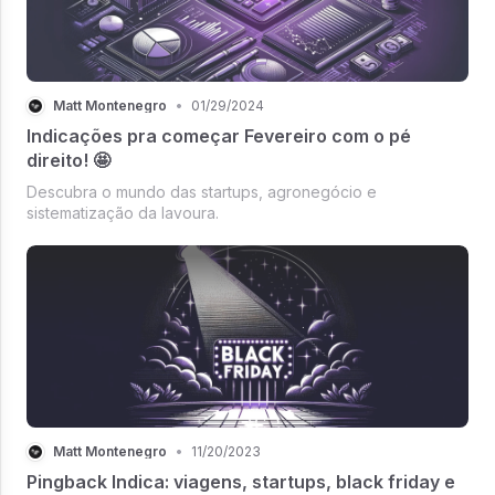
Matt Montenegro
•
01/29/2024
Indicações pra começar Fevereiro com o pé
direito! 🤩
Descubra o mundo das startups, agronegócio e
sistematização da lavoura.
Matt Montenegro
•
11/20/2023
Pingback Indica: viagens, startups, black friday e