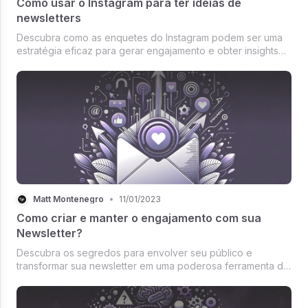
Como usar o Instagram para ter ideias de
newsletters
Descubra como as enquetes do Instagram podem ser uma
estratégia eficaz para gerar engajamento e obter insights
valiosos para criar conteúdo relevante em newsletters.
Matt Montenegro
•
11/01/2023
Como criar e manter o engajamento com sua
Newsletter?
Descubra os segredos para envolver seu público e
transformar sua newsletter em uma poderosa ferramenta de
engajamento e relacionamento com sua audiência.