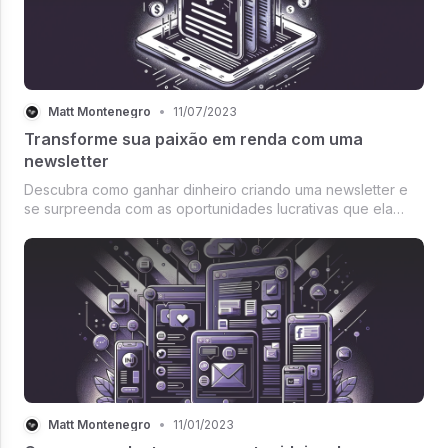
Matt Montenegro
•
11/07/2023
Transforme sua paixão em renda com uma
newsletter
Descubra como ganhar dinheiro criando uma newsletter e
se surpreenda com as oportunidades lucrativas que ela
oferece.
Matt Montenegro
•
11/01/2023