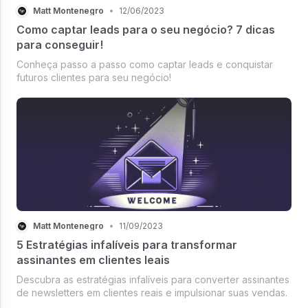
Matt Montenegro
•
12/06/2023
Como captar leads para o seu negócio? 7 dicas
para conseguir!
Conheça passo a passo como captar leads e conquistar
futuros clientes para seu negócio!
Matt Montenegro
•
11/09/2023
5 Estratégias infalíveis para transformar
assinantes em clientes leais
Descubra as estratégias infalíveis para converter assinantes
de newsletters em clientes reais e impulsionar suas vendas.