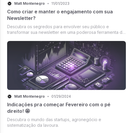
Matt Montenegro
•
11/01/2023
Como criar e manter o engajamento com sua
Newsletter?
Descubra os segredos para envolver seu público e
transformar sua newsletter em uma poderosa ferramenta de
engajamento e relacionamento com sua audiência.
Matt Montenegro
•
01/29/2024
Indicações pra começar Fevereiro com o pé
direito! 🤩
Descubra o mundo das startups, agronegócio e
sistematização da lavoura.