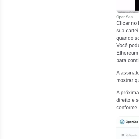
OpenSea
Clicar no 
sua carte
quando so
Você pode
Ethereum 
para conti
A assinat
mostrar q
A próxima
direito e 
conforme 