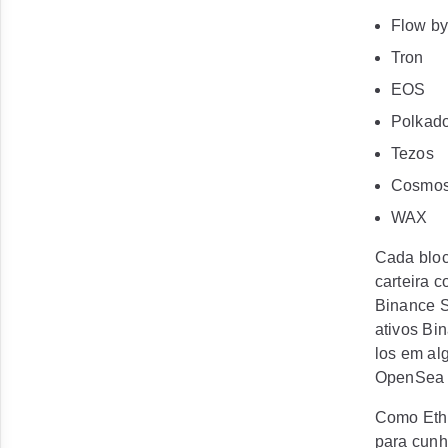
Flow b
Tron
EOS
Polkado
Tezos
Cosmo
WAX
Cada bloc
carteira 
Binance S
ativos Bi
los em al
OpenSea 
Como Ethe
para cunh