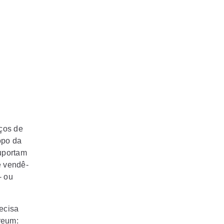
ços de
opo da
uportam
e vendê-
- ou
ecisa
reum: