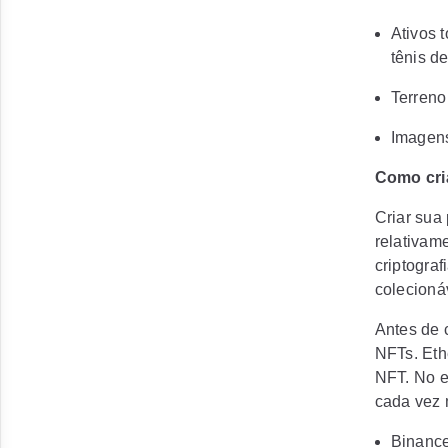
Ativos 
tênis de
Terreno 
Imagens
Como cri
Criar sua
relativam
criptograf
colecioná
Antes de 
NFTs. Eth
NFT. No e
cada vez 
Binanc