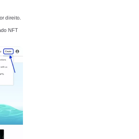
r direito.
cado NFT