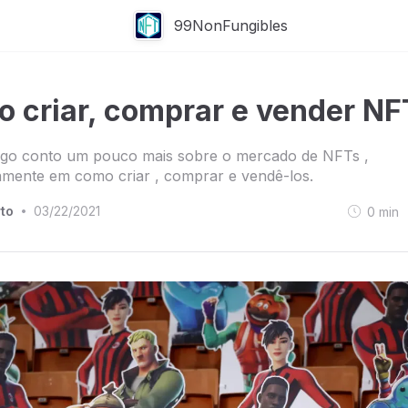
99NonFungibles
 criar, comprar e vender NF
tigo conto um pouco mais sobre o mercado de NFTs ,
amente em como criar , comprar e vendê-los.
to
03/22/2021
0
min
•