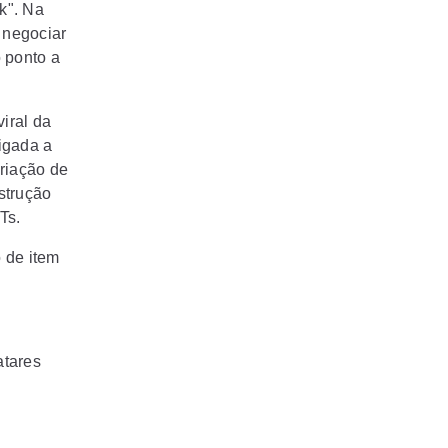
k". Na
 negociar
 ponto a
iral da
ligada a
riação de
strução
Ts.
 de item
atares