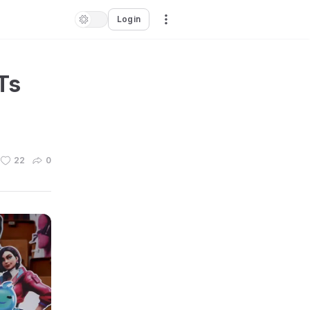
Login
Ts
22
0