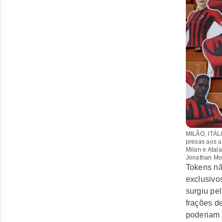
MILÃO, ITÁLI
presas aos a
Milan e Atal
Jonathan Mos
Tokens não
exclusivo
surgiu pe
frações d
poderiam 