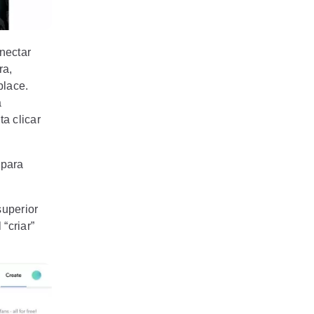
onectar
ra,
place.
a
a clicar
 para
superior
 “criar”