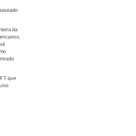
 baseado
teira da
ericanos,
ará
omo
ntrado
NFT que
uivo