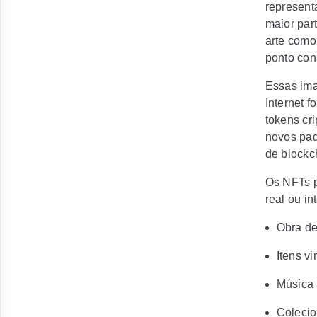
represent
maior par
arte como 
ponto con
Essas im
Internet f
tokens cr
novos pad
de blockc
Os NFTs p
real ou in
Obra de
Itens v
Música
Colecion