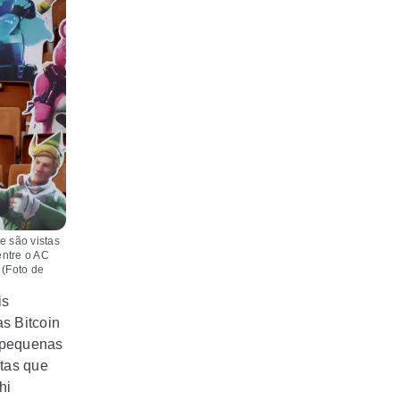
e são vistas
entre o AC
 (Foto de
 ​​
s Bitcoin
- pequenas
ntas que
hi