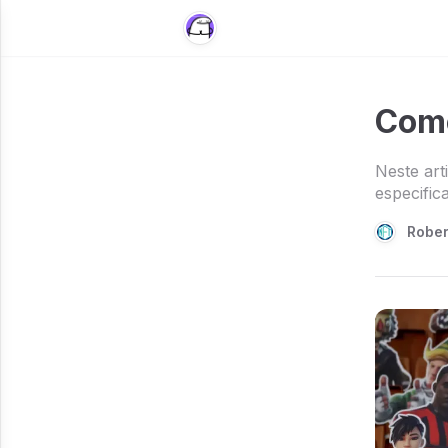
Como
Neste ar
especific
Rober