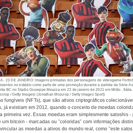
A - 23 DE JANEIRO: Imagens printadas dos personagens do videogame Fortnit
ssentos no estádio como parte de uma promoção durante a partida da Série A 
anta BC no Stadio Giuseppe Meazza em 23 de janeiro de 2021 em Milão , Itália.
crop / Getty Images) (Jonathan Moscrop / Getty Images Sport)
 fungíveis (NFTs), que são ativos criptográficos colecionáveis
s, já existiam em 2012, quando o conceito de moedas colorida
la primeira vez. Essas moedas eram simplesmente satoshis 
e um bitcoin - marcadas ou "coloridas" com informações disti
vincular as moedas a ativos do mundo real, como "este satos