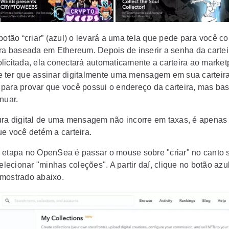
botão “criar” (azul) o levará a uma tela que pede para você c
ira baseada em Ethereum. Depois de inserir a senha da cartei
licitada, ela conectará automaticamente a carteira ao market
 ter que assinar digitalmente uma mensagem em sua carteir
para provar que você possui o endereço da carteira, mas bast
nuar.
ura digital de uma mensagem não incorre em taxas, é apenas
ue você detém a carteira.
 etapa no OpenSea é passar o mouse sobre "criar" no canto 
selecionar "minhas coleções". A partir daí, clique no botão azul
mostrado abaixo.