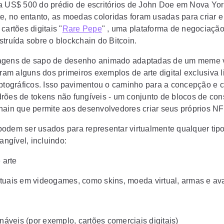
a US$ 500 do prédio de escritórios de John Doe em Nova Yor
te, no entanto, as moedas coloridas foram usadas para criar e
cartões digitais "
Rare Pepe
" , uma plataforma de negociação
struída sobre o blockchain do Bitcoin.
agens de sapo de desenho animado adaptadas de um meme v
oram alguns dos primeiros exemplos de arte digital exclusiva 
iptográficos. Isso pavimentou o caminho para a concepção e c
rões de tokens não fungíveis - um conjunto de blocos de con
hain que permite aos desenvolvedores criar seus próprios NF
odem ser usados ​​para representar virtualmente qualquer tipo
tangível, incluindo:
 arte
irtuais em videogames, como skins, moeda virtual, armas e av
áveis ​​(por exemplo, cartões comerciais digitais)