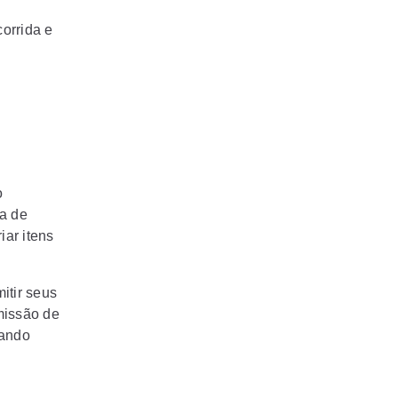
corrida e
o
ia de
iar itens
itir seus
missão de
nando