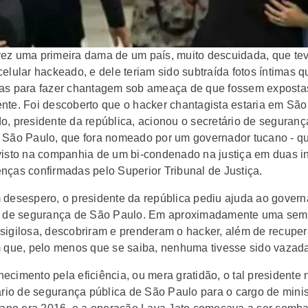
ez uma primeira dama de um país, muito descuidada, que te
elular hackeado, e dele teriam sido subtraída fotos íntimas q
as para fazer chantagem sob ameaça de que fossem exposta
nte. Foi descoberto que o hacker chantagista estaria em São
o, presidente da república, acionou o secretário de seguranç
 São Paulo, que fora nomeado por um governador tucano - q
visto na companhia de um bi-condenado na justiça em duas in
nças confirmadas pelo Superior Tribunal de Justiça.
 desespero, o presidente da república pediu ajuda ao govern
o de segurança de São Paulo. Em aproximadamente uma se
sigilosa, descobriram e prenderam o hacker, além de recuper
m que, pelo menos que se saiba, nenhuma tivesse sido vazad
ecimento pela eficiência, ou mera gratidão, o tal presidente
tário de segurança pública de São Paulo para o cargo de minis