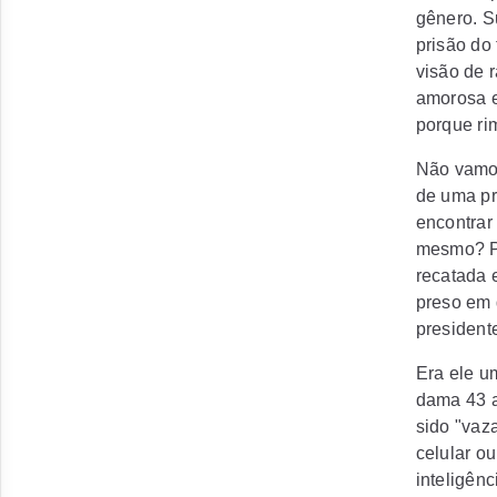
gênero. S
prisão do 
visão de r
amorosa e
porque ri
Não vamos
de uma pr
encontrar
mesmo? Po
recatada 
preso em 
president
Era ele u
dama 43 a
sido "vaz
celular o
inteligênc