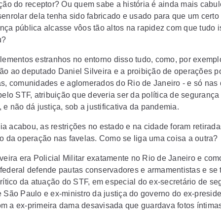
ação do receptor? Ou quem sabe a história é ainda mais cabu
senrolar dela tenha sido fabricado e usado para que um certo 
nça pública alcasse vôos tão altos na rapidez com que tudo i
u?
elementos estranhos no entorno disso tudo, como, por exempl
ão ao deputado Daniel Silveira e a proibição de operações po
as, comunidades e aglomerados do Rio de Janeiro - e só nas 
pelo STF, atribuição que deveria ser da política de segurança
 e não dá justiça, sob a justificativa da pandemia.
a acabou, as restrições no estado e na cidade foram retirad
ão da operação nas favelas. Como se liga uma coisa a outra?
veira era Policial Militar exatamente no Rio de Janeiro e com
federal defende pautas conservadores e armamentistas e se
crítico da atuação do STF, em especial do ex-secretário de s
e São Paulo e ex-ministro da justiça do governo do ex-presid
m a ex-primeira dama desavisada que guardava fotos íntima