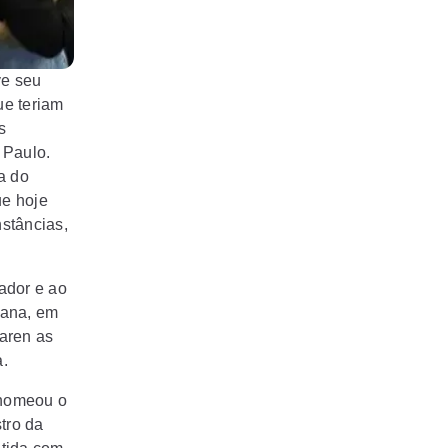
ve seu
ue teriam
s
 Paulo.
a do
ue hoje
stâncias,
ador e ao
mana, em
aren as
a.
 nomeou o
tro da