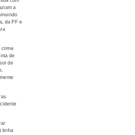
atida com
aziam a
minuindo
a, da PF e
ara
 crime
inta de
ssor de
e,
amente
ras
acidente
lar
 tinha