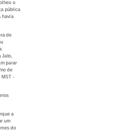
colheu o
ça pública
á havia
ora de
ou
a
 Jato,
am parar
smo de
o MST -
eros
orque a
ar um
lmes do