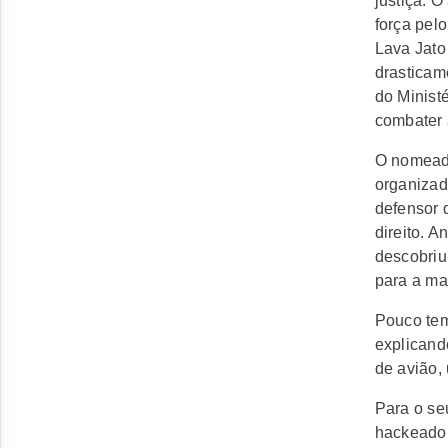
justiça. 
força pel
Lava Jato 
drasticam
do Minist
combater 
O nomeado
organizad
defensor d
direito. 
descobriu
para a ma
Pouco tem
explicand
de avião,
Para o seu
hackeado 