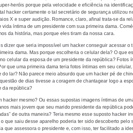
uper-heróis porque pela velocidade e eficiência na identifica
tal hacker certamente o tal secretário de segurança utilizou 
aios X e super audição. Romance, claro, afinal trata-se da re
 vida íntima de um presidente com sua primeira dama. Comé
mos da história, mas porque eles tiram da nossa cara.
 dizer que seria impossível um hacker conseguir acessar o t
imeira dama. Mas porque escolheria o celular dela? O que e
 no celular da esposa de um presidente da república? Fotos í
r que uma primeira dama teria fotos íntimas em seu celular, 
e do lar? Não parece meio absurdo que um hacker pé de chin
questão de dias tivesse a coragem de chantagear logo a esp
e da república?
m hacker mesmo? Ou essas supostas imagens íntimas de uma
nos mais jovem que seu marido presidente da república pode
adas" de outra maneira? Teria mesmo esse suposto hacker in
u o que saiu desse aparelho poderia ter sido descoberto pelo 
ia que assessora o presidente e, com isso, ter facilitado a ide