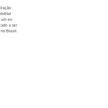
piração
reditar
r um ex-
zado a ser
no Brasil.