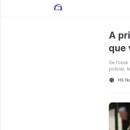
A pr
que 
Se fosse 
policial,
HS N