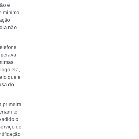
ção e
no mínimo
lação
dia não
elefone
sperava
ntimas
logo ela,
elo que é
osa do
 primeira
riam ter
vadido o
serviço de
ntificação