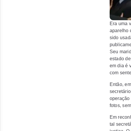
Era uma v
aparelho c
sido usad
publicame
Seu marid
estado de
em dia é 
com sente
Então, em
secretári
operação 
fotos, se
Em reconh
tal secre