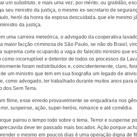
r um substituto, e mais uma vez, por mérito, ou gratidão, es
ga seu ministro da justiça, o mesmo ex-secretario de seguran
ulo, herói da honra da esposa descuidada, que ele mesmo j
inistro da justiça.
em uma carreira meteórica, o advogado da cooperativa lavad
da maior facção criminosa de São Paulo, se não do Brasil, vir
da suprema corte ocupando a vaga do falecido ministro que er
 como incorruptível e detentor de todos os processos da Lava
iormente foram redistribuídos e, coincidentemente, claro, for
de um ministro que tem em sua biografia um legado de ativi
e, como advogado, ter trabalhado durante muitos anos para 
 dos Sem Terra.
um filme, esse enredo provavelmente se enquadraria nos gên
terror, suspense, ação, super-heróis, romance e até comédia.
porque pairou o tempo todo sobre o tema. Terror e suspense p
precavida deve ter passado mais bocados. Ação porque ach
prender o mesmo em poucos dias é uma operação digna de fi