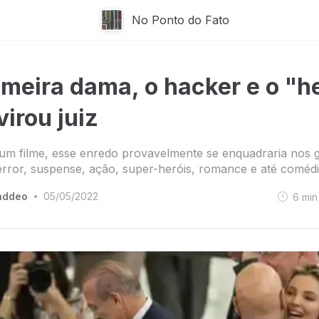
No Ponto do Fato
imeira dama, o hacker e o "h
virou juiz
um filme, esse enredo provavelmente se enquadraria nos 
 terror, suspense, ação, super-heróis, romance e até comédi
addeo
05/05/2022
6
min
•