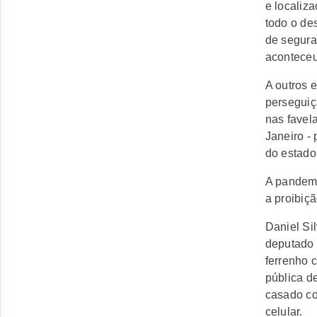
e localiz
todo o de
de segura
acontece
A outros 
perseguiç
nas favel
Janeiro - 
do estado,
A pandemi
a proibiç
Daniel Sil
deputado 
ferrenho 
pública d
casado co
celular.