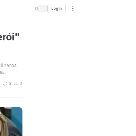
Login
erói"
gêneros
a.
0
2