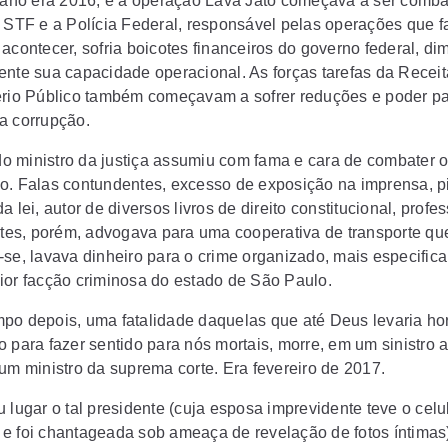
O ano era 2016, e a operação Lava Jato começava a ser comb
o STF e a Polícia Federal, responsável pelas operações que f
acontecer, sofria boicotes financeiros do governo federal, di
ente sua capacidade operacional. As forças tarefas da Receit
ério Público também começavam a sofrer reduções e poder p
a corrupção.
 ministro da justiça assumiu com fama e cara de combater o
o. Falas contundentes, excesso de exposição na imprensa, p
a lei, autor de diversos livros de direito constitucional, profe
Antes, porém, advogava para uma cooperativa de transporte qu
-se, lavava dinheiro para o crime organizado, mais especific
ior facção criminosa do estado de São Paulo.
po depois, uma fatalidade daquelas que até Deus levaria ho
o para fazer sentido para nós mortais, morre, em um sinistro 
 um ministro da suprema corte. Era fevereiro de 2017.
 lugar o tal presidente (cuja esposa imprevidente teve o celu
e foi chantageada sob ameaça de revelação de fotos íntimas)