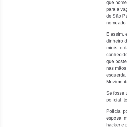
que nomea
para a va
de São Pa
nomeado m
E assim, 
dinheiro 
ministro 
conhecido
que poster
nas mãos 
esquerda 
Movimento
Se fosse 
policial, 
Policial 
esposa im
hacker e 