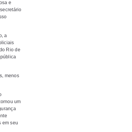
losa e
secretário
sso
o, a
liciais
do Rio de
 pública
as, menos
o
 tornou um
egurança
ente
s em seu