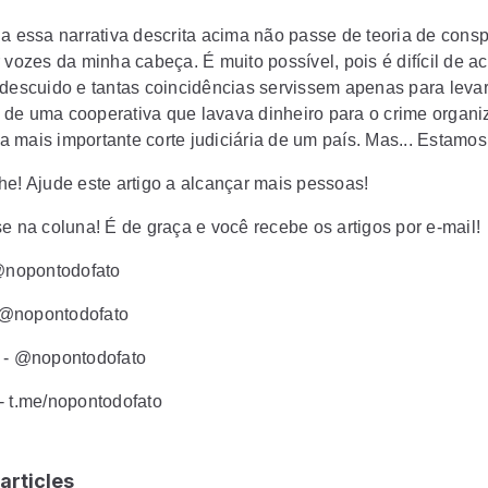
da essa narrativa descrita acima não passe de teoria de cons
 vozes da minha cabeça. É muito possível, pois é difícil de ac
 descuido e tantas coincidências servissem apenas para leva
de uma cooperativa que lavava dinheiro para o crime organi
 mais importante corte judiciária de um país. Mas... Estamos 
he! Ajude este artigo a alcançar mais pessoas!
e na coluna! É de graça e você recebe os artigos por e-mail!
 @nopontodofato
@nopontodofato
 - @nopontodofato
- t.me/nopontodofato
articles