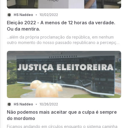
HS Naddeo
•
10/02/2022
Eleição 2022 - A menos de 12 horas da verdade.
Ou da mentira.
...além da própria proclamação da república, em nenhum
outro momento do nosso passado republicano a percepção
de que se tratava de uma eleição que, realmente, definiria
o futuro esteve tão presente...
HS Naddeo
•
10/26/2022
Não podemos mais aceitar que a culpa é sempre
do mordomo
Ficamos andando em círculos enquanto o sistema caminha