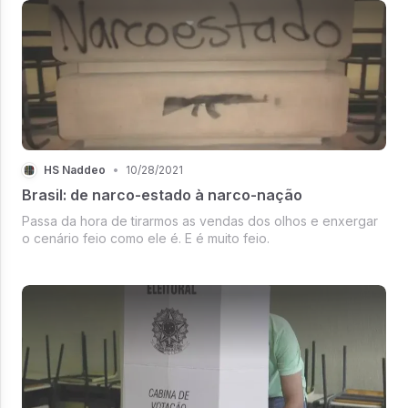
HS Naddeo
•
10/28/2021
Brasil: de narco-estado à narco-nação
Passa da hora de tirarmos as vendas dos olhos e enxergar
o cenário feio como ele é. E é muito feio.