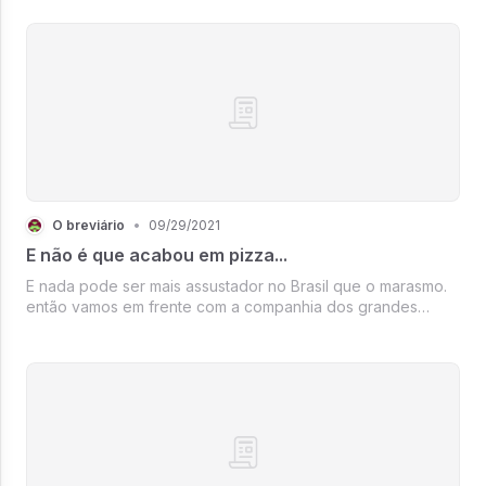
que o Moon Walk é plantando bananeira, afinal de contas,
nada mais brasileiro que o avesso e ao contrário
O breviário
•
09/29/2021
E não é que acabou em pizza...
E nada pode ser mais assustador no Brasil que o marasmo.
então vamos em frente com a companhia dos grandes
narradores de várzea