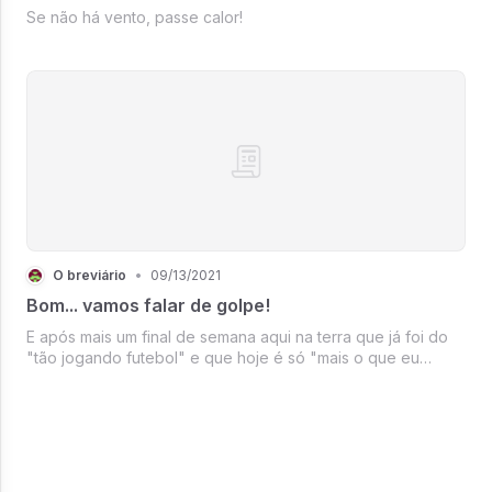
Se não há vento, passe calor!
O breviário
•
09/13/2021
Bom... vamos falar de golpe!
E após mais um final de semana aqui na terra que já foi do
"tão jogando futebol" e que hoje é só "mais o que eu
quero é lhe dizer que a coisa aqui tá preta"