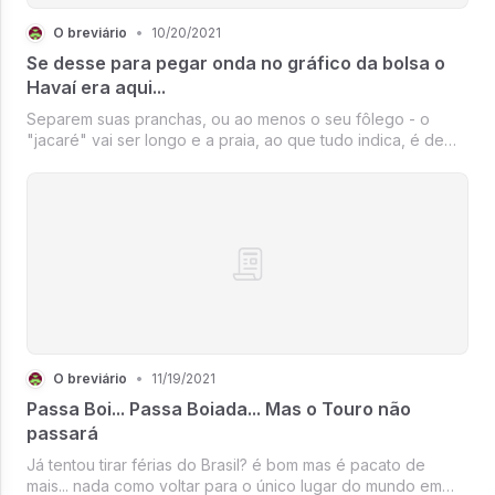
O breviário
•
10/20/2021
Se desse para pegar onda no gráfico da bolsa o
Havaí era aqui...
Separem suas pranchas, ou ao menos o seu fôlego - o
"jacaré" vai ser longo e a praia, ao que tudo indica, é de
tombo...
O breviário
•
11/19/2021
Passa Boi... Passa Boiada... Mas o Touro não
passará
Já tentou tirar férias do Brasil? é bom mas é pacato de
mais... nada como voltar para o único lugar do mundo em