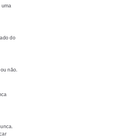
s uma
tado do
 ou não.
nca
nunca.
car