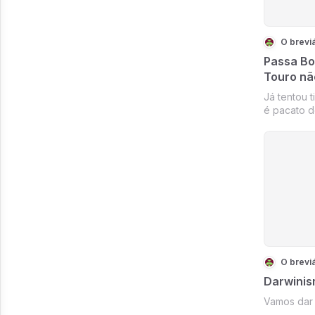
O breviá
Passa Boi
Touro nã
Já tentou t
é pacato d
o único l
Walk é pla
contas, na
e ao contrá
O breviá
Darwinis
Vamos dar 