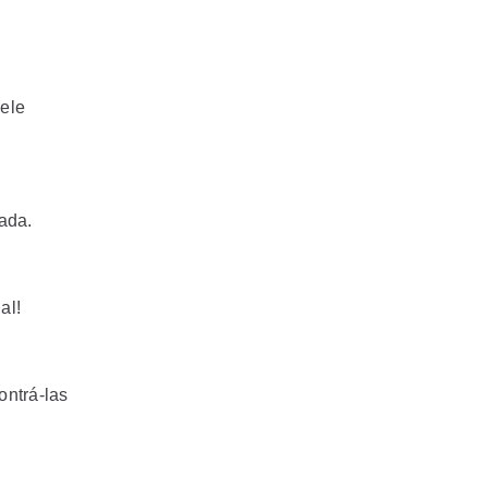
ele
ada.
ual!
ontrá-las