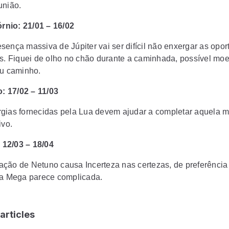
união.
rnio: 21/01 – 16/02
sença massiva de Júpiter vai ser difícil não enxergar as opo
as. Fiquei de olho no chão durante a caminhada, possível mo
eu caminho.
: 17/02 – 11/03
gias fornecidas pela Lua devem ajudar a completar aquela 
ivo.
 12/03 – 18/04
ção de Netuno causa Incerteza nas certezas, de preferência
 a Mega parece complicada.
articles