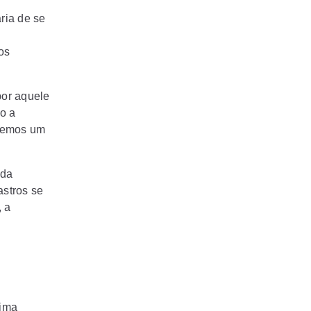
ria de se
os
por aquele
o a
 temos um
 da
stros se
, a
tima