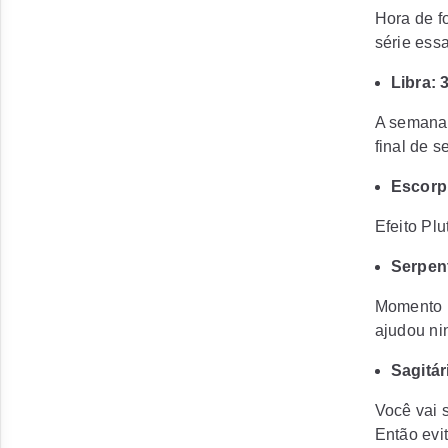
Hora de f
série es
Libra: 
A semana 
final de 
Escorpi
Efeito Plu
Serpent
Momento p
ajudou n
Sagitár
Você vai 
Então evi