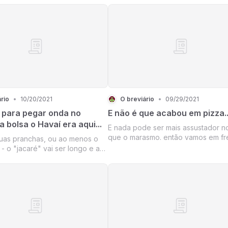
rio
•
10/20/2021
O breviário
•
09/29/2021
 para pegar onda no
E não é que acabou em pizza..
a bolsa o Havaí era aqui...
E nada pode ser mais assustador no
que o marasmo. então vamos em fr
uas pranchas, ou ao menos o
com a companhia dos grandes nar
- o "jacaré" vai ser longo e a
de várzea
ue tudo indica, é de tombo...