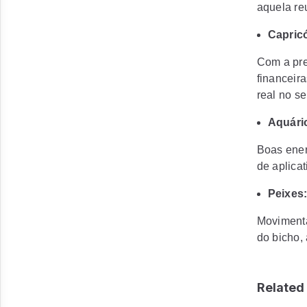
aquela re
Capricó
Com a pre
financeir
real no s
Aquário
Boas ener
de aplicat
Peixes:
Movimenta
do bicho,
Related 