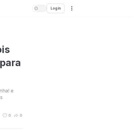
Login
ois
 para
nha! e
as
0
0