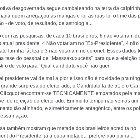
otiva desgovernada segue cambaleando na terra da caipirinh
ana quem arregaçou as mangas e foi as ruas foi o time das 
o - de voto, de resultado, de astrologia...
 com as pesquisas, de cada 10 brasileiros, 6 não votariam d
 atual presidente. 4 Não votariam no "Ex-Presidiente", 4 não
ato farinha láctea e 3 não votariam no coronel. Esses dados
ma tese do pessoal de "Masssaxuxucetts" para que a eleição b
tilo de voto para "Qual candidato você não quer"
al presidente vai de mal a pior e isso não é novidade pra nin
 grande surpresa do eleitorado, o Candidato fã de 51 e o Can
 Clicquot encontram-se TECNICAMENTE empatados pela m
ível de rejeição do eleitorado. Em muito tempo não vemos um
ento tão alinhado, e simetricamente antagônico, entre os po
 dessa nação.
sa também mostram que metade dos brasileiros acredita no
nt do Presidente, já a outra metade... prefere não opinar...