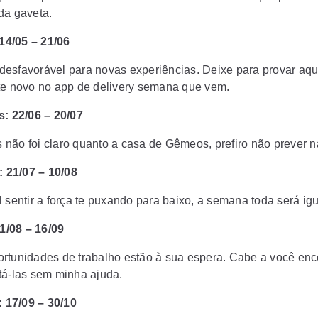
da gaveta.
14/05 – 21/06
esfavorável para novas experiências. Deixe para provar aqu
te novo no app de delivery semana que vem.
: 22/06 – 20/07
não foi claro quanto a casa de Gêmeos, prefiro não prever n
 21/07 – 10/08
l sentir a força te puxando para baixo, a semana toda será ig
1/08 – 16/09
rtunidades de trabalho estão à sua espera. Cabe a você enc
tá-las sem minha ajuda.
 17/09 – 30/10