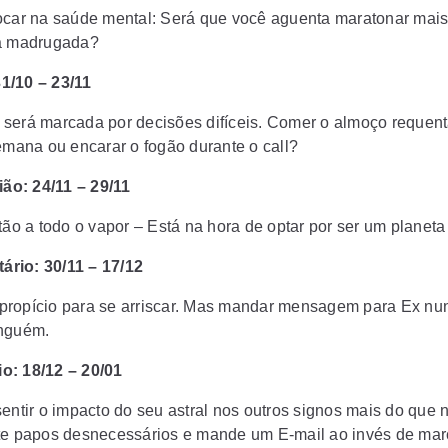
ocar na saúde mental: Será que você aguenta maratonar mai
sa madrugada?
31/10 – 23/11
será marcada por decisões difíceis. Comer o almoço requen
semana ou encarar o fogão durante o call?
ão: 24/11 – 29/11
tão a todo o vapor – Está na hora de optar por ser um planeta
ário: 30/11 – 17/12
ropício para se arriscar. Mas mandar mensagem para Ex nu
inguém.
io: 18/12 – 20/01
sentir o impacto do seu astral nos outros signos mais do que 
te papos desnecessários e mande um E-mail ao invés de mar