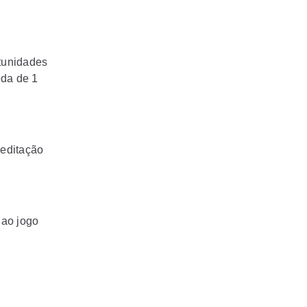
rtunidades
eda de 1
meditação
 ao jogo