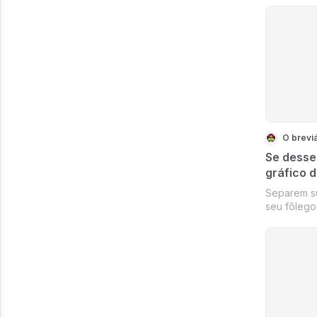
O breviá
Se desse
gráfico d
Separem s
seu fôlego 
praia, ao q