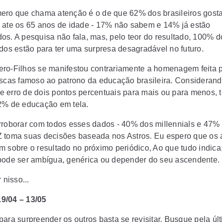
ero que chama atenção é o de que 62% dos brasileiros gosta
 ate os 65 anos de idade - 17% não sabem e 14% já estão
os. A pesquisa não fala, mas, pelo teor do resultado, 100% d
ados estão para ter uma surpresa desagradável no futuro.
ro-Filhos se manifestou contrariamente a homenagem feita 
uscas famoso ao patrono da educação brasileira. Considerand
 erro de dois pontos percentuais para mais ou para menos,
2% de educação em tela.
rroborar com todos esses dados - 40% dos millennials e 47%
 toma suas decisões baseada nos Astros. Eu espero que os a
m sobre o resultado no próximo periódico, Ao que tudo indica
pode ser ambígua, genérica ou depender do seu ascendente.
 nisso...
19/04 – 13/05
para surpreender os outros basta se revisitar. Busque pela úl