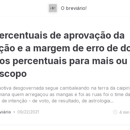
O breviário!
ercentuais de aprovação da
ição e a margem de erro de d
os percentuais para mais ou
scopo
otiva desgovernada segue cambaleando na terra da caipiri
ana quem arregaçou as mangas e foi as ruas foi o time d
 de intenção - de voto, de resultado, de astrologia...
viário
09/22/2021
4
min
•