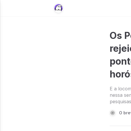
Os P
reje
pont
horó
E a locom
nessa sem
pesquisas
O bre