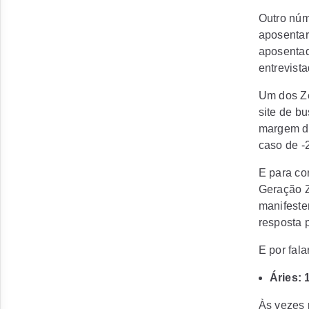
Outro núm
aposentar
aposentad
entrevist
Um dos Ze
site de b
margem de
caso de -
E para co
Geração Z
manifeste
resposta 
E por falar
Áries: 
Às vezes 