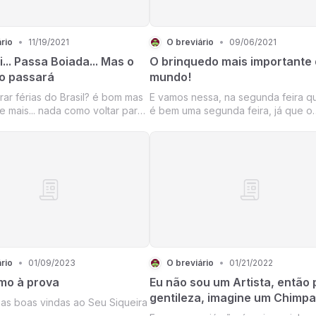
rio
•
11/19/2021
O breviário
•
09/06/2021
... Passa Boiada... Mas o
O brinquedo mais importante
o passará
mundo!
irar férias do Brasil? é bom mas
E vamos nessa, na segunda feira q
e mais... nada como voltar para
é bem uma segunda feira, já que o
ugar do mundo em que o Moon
domingão foi sem Faustão e o fute
ntando bananeira, afinal de
sequer passou…
da mais brasileiro que o avesso
rio
rio
•
01/09/2023
O breviário
•
01/21/2022
mo à prova
Eu não sou um Artista, então 
gentileza, imagine um Chimp
as boas vindas ao Seu Siqueira
balançando uma bandeira do 