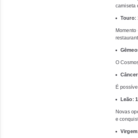
camiseta 
Touro: 
Momento d
restauran
Gêmeos
O Cosmos 
Câncer:
É possíve
Leão: 1
Novas opo
e conquis
Virgem: