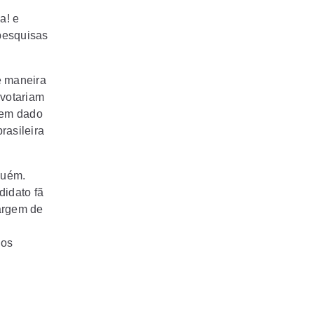
a! e
pesquisas
e maneira
 votariam
 tem dado
rasileira
guém.
didato fã
argem de
los