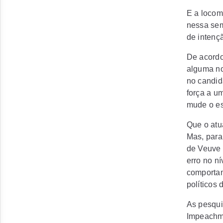
E a locom
nessa sem
de intençã
De acordo
alguma no
no candid
força a u
mude o es
Que o atu
Mas, para
de Veuve
erro no n
comportam
políticos
As pesqui
Impeachme